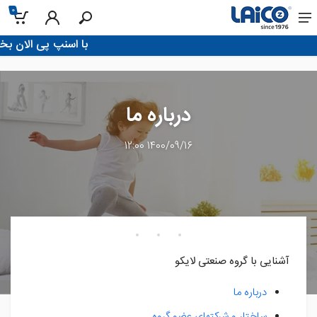
0
!با اسنپ پی الان بخر، تو 4 قسط پردا
درباره ما
1400/09/16 12:00
آشنایی با گروه صنعتی لایکو
درباره ما
ساختار و شرکتهای عضو گروه