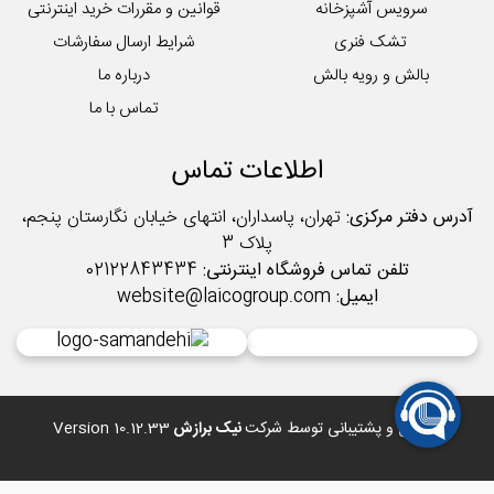
سرویس آشپزخانه
قوانین و مقررات خرید اینترنتی
تشک فنری
شرایط ارسال سفارشات
بالش و رویه بالش
درباره ما
تماس با ما
اطلاعات تماس
آدرس دفتر مرکزی:
تهران، پاسداران، انتهای خیابان نگارستان پنجم،
پلاک 3
تلفن تماس فروشگاه اینترنتی:
02122843434
ایمیل:
website@laicogroup.com
طراحی و پشتیبانی توسط شرکت
نیک برازش
Version 10.12.33
*