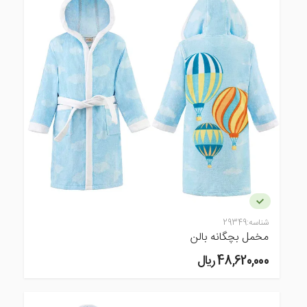
شناسه:
29349
مخمل بچگانه بالن
48,620,000 ريال