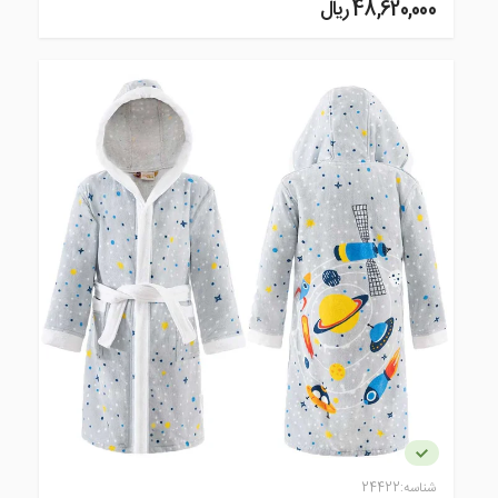
48,620,000 ريال
شناسه:
24422