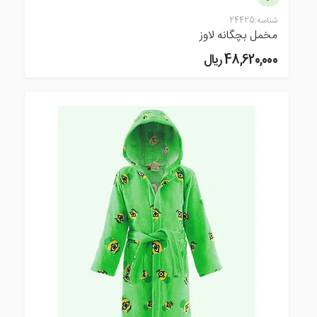
شناسه:
24425
مخمل بچگانه لاوز
48,620,000 ريال