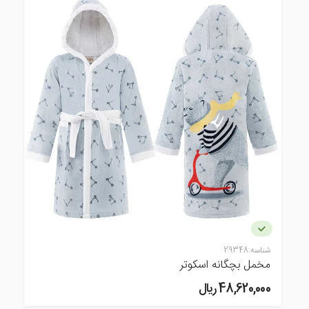
شناسه:
29348
مخمل بچگانه اسکوتر
48,620,000 ريال