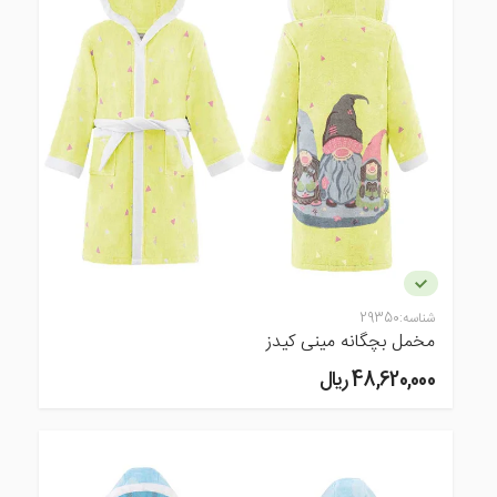
شناسه:
29350
مخمل بچگانه مینی کیدز
48,620,000 ريال