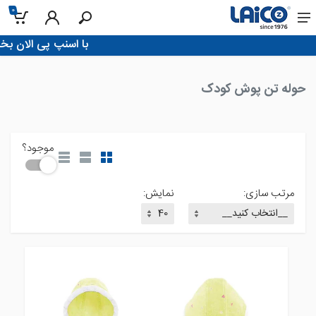
0
خانه
!با اسنپ پی الان بخر، تو 4 قسط پرداخت کن
حوله تن پوش کودک
موجود؟
مرتب سازی:
نمایش: