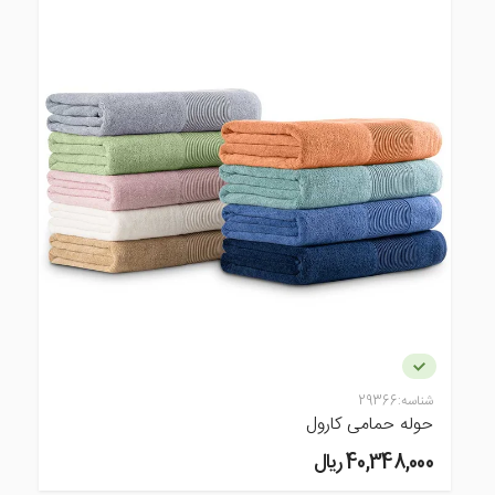
شناسه:
29366
حوله حمامی کارول
40,348,000 ريال