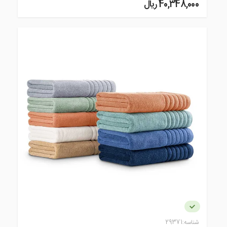
40,348,000 ريال
شناسه:
29371