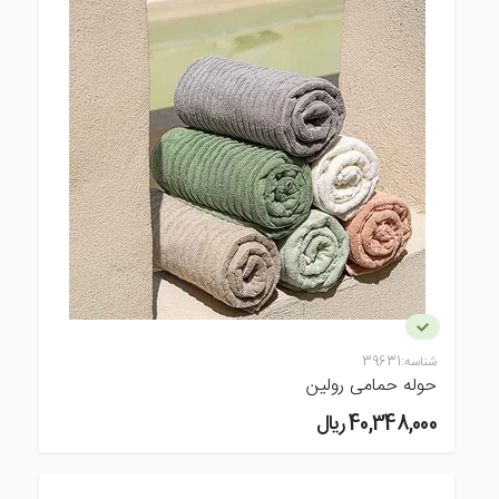
شناسه:
39631
حوله حمامی رولین
40,348,000 ريال