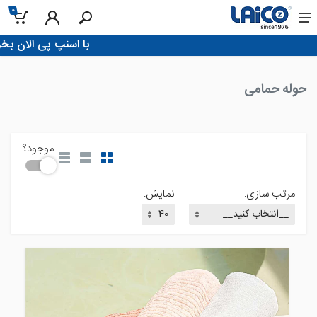
0
خانه
!با اسنپ پی الان بخر، تو 4 قسط پرداخت ک
حوله حمامی
موجود؟
مرتب سازی:
نمایش: