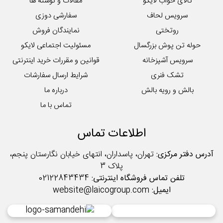
کالای خواب لایکو
مقالات و نوشته ها
سرویس لحاف
سفارشی دوزی
روتختی
نمایندگان فروش
حوله تن پوش بزرگسال
مسئولیت اجتماعی لایکو
سرویس آشپزخانه
قوانین و مقررات خرید اینترنتی
تشک فنری
شرایط ارسال سفارشات
بالش و رویه بالش
درباره ما
تماس با ما
اطلاعات تماس
آدرس دفتر مرکزی:
تهران، پاسداران، انتهای خیابان نگارستان پنجم،
پلاک 3
تلفن تماس فروشگاه اینترنتی:
02122843434
ایمیل:
website@laicogroup.com