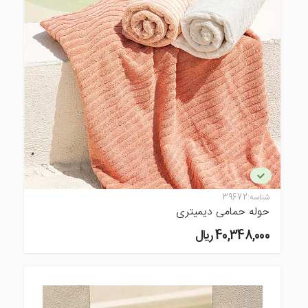
شناسه:
39672
حوله حمامی دیمیتری
40,348,000 ريال