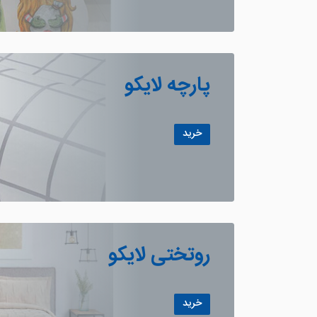
پارچه لایکو
خرید
روتختی لایکو
خرید