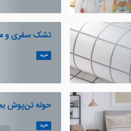
تشک سفری و میه
خرید
حوله تن‌‎پوش بچگانه لایکو
خرید