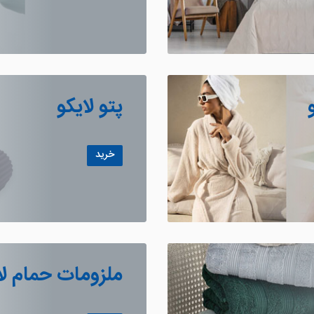
پتو لایکو
خرید
ملزومات حمام لا