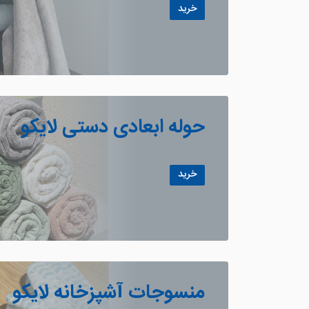
خرید
حوله ابعادی دستی لایکو
خرید
منسوجات آشپزخانه لایکو