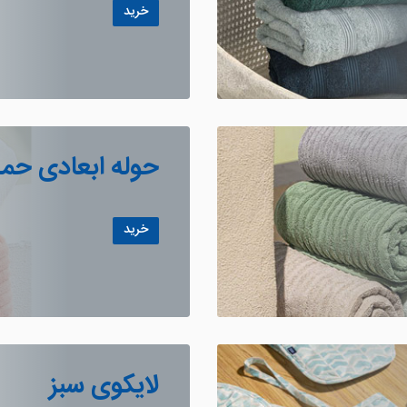
خرید
حوله ابعادی حما
خرید
لایکوی سبز