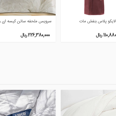
 ملحفه ساتن کیسه ای وردال
سرویس ملحفه ساتن کیسه ای
آماندا
226,3 ريال
226,380,000 ريال