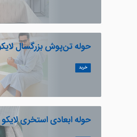
حوله تن‌پوش بزرگسال لایکو
خرید
حوله ابعادی استخری لایکو