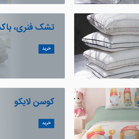
تشک فنری، باک
خرید
کوسن لایکو
خرید