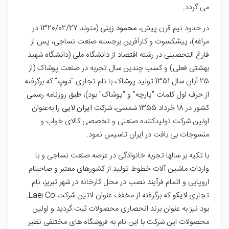
می گردد.
در حدود نیم قرن پیش،
محمود زینی
(متولد 1320/02/27 در
مراغه)، پیشکسوت و کارآفرین برجسته صنعت نساجی، پس از
فارغ التحصیلی در رشته اقتصاد از دانشگاه ملی (دانشگاه شهید
بهشتی فعلی) و کسب چندین سال تجربه در صنعت پوشاک (از
25 آبان سال 1351 تولید پوشاک با نام تجاری "
دوپِ
" که برگرفته
از حرف اول کلمات "پارچه" و "پوشاک" بود)، طبق روزنامه رسمی
کشور در 18 خرداد 1355 شمسی، شرکت
ایران لایی
را به‌عنوان
اولین شرکت تولیدکننده صنعتی و تخصصی کالای خواب و
منسوجات بی بافت در ایران تاسیس نمود.
با تکیه بر سالها تجربه خانوادگی در عرصه صنعت نساجی و با
واردات ماشین آلات خطوط تولید از کشورهای معتبر و صاحبنام
اروپایی و اتمام فرآیند نصب در محل کارخانه در شهر تبریز، نام
تجاری
لایکو
که برگرفته از مخفف عنوان لاتین شرکت Laei Co.
بود نیز به عنوان برند انحصاری محصولات ثبت گردید و اولین
محصولات این شرکت با این نام به فروشگاه های مختلفی نظیر