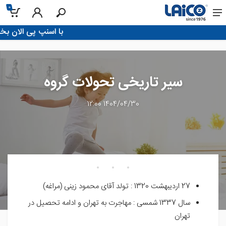
0
!با اسنپ پی الان بخر، تو 4 قسط پرداخت ک
سیر تاریخی تحولات گروه
1404/04/30 12:00
27 اردیبهشت 1320 : تولد آقای محمود زینی (مراغه)
سال 1337 شمسی : مهاجرت به تهران و ادامه تحصیل در
تهران