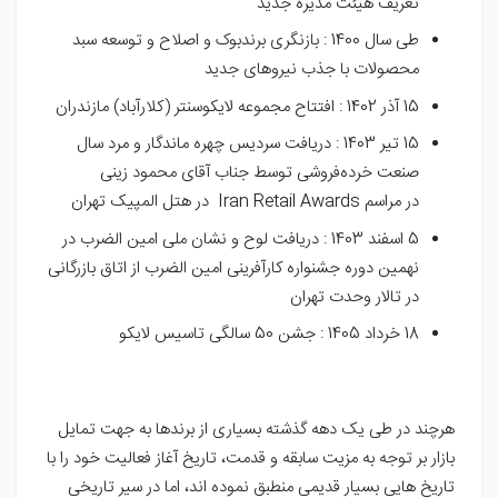
تعریف هیئت مدیره جدید
طی سال 1400 : بازنگری برندبوک و اصلاح و توسعه سبد
محصولات با جذب نیروهای جدید
15 آذر 1402 : افتتاح مجموعه لایکوسنتر (کلارآباد) مازندران
15 تیر 1403 : دریافت سردیس چهره ماندگار و مرد سال
صنعت خرده‌فروشی توسط جناب آقای محمود زینی
در مراسم Iran Retail Awards در هتل المپیک تهران
5 اسفند 1403 : دریافت لوح و نشان ملی امین الضرب در
نهمین دوره جشنواره کارآفرینی امین الضرب از اتاق بازرگانی
در تالار وحدت تهران
18 خرداد 1405 : جشن 50 سالگی تاسیس لایکو
هرچند در طی یک دهه گذشته بسیاری از برندها به جهت تمایل
بازار بر توجه به مزیت سابقه و قدمت، تاریخ آغاز فعالیت خود را با
تاریخ هایی بسیار قدیمی منطبق نموده اند، اما در سیر تاریخی