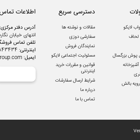
ات
دسترسی سریع
اطلاعات تماس
اب لایکو
مقالات و نوشته ها
آدرس دفتر مرکزی:
انتهای خیابان نگار
لحاف
سفارشی دوزی
تلفن تماس فروشگا
نمایندگان فروش
اینترنتی:
02122843434
 پوش بزرگسال
مسئولیت اجتماعی لایکو
ایمیل:
group.com
شپزخانه
قوانین و مقررات خرید
اینترنتی
ری
شرایط ارسال سفارشات
ویه بالش
درباره ما
تماس با ما
Ver