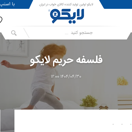
!با اسنپ پی ا
لایکو اولین تولید کننده کالای خواب در ایران
فلسفه حریم لایکو
1404/04/30 12:00