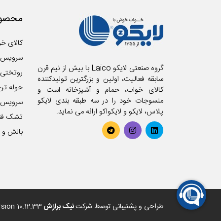
محصول
کالای خو
سرویس 
گروه صنعتی لایکو Laico با بیش از نیم قرن
روتختی
سابقه فعالیت، اولین و بزرگترین تولیدکننده
حوله تن
کالای خواب، حمام و آشپزخانه است و
منسوجات خود را در سه طبقه بندی لایکو
سرویس آ
پلاس، لایکو و لایکواکو ارائه می نماید.
تشک فن
بالش و ر
طراحی و پشتیبانی توسط شرکت
نیک برازش
sion 10.12.33