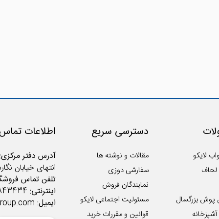
ات
دسترسی سریع
اطلاعات تماس
اب لایکو
مقالات و نوشته ها
آدرس دفتر مرکزی:
انتهای خیابان نگار
لحاف
سفارشی دوزی
تلفن تماس فروشگا
نمایندگان فروش
اینترنتی:
02122843434
 پوش بزرگسال
مسئولیت اجتماعی لایکو
ایمیل:
group.com
شپزخانه
قوانین و مقررات خرید