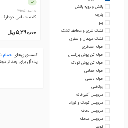
بالش و رویه بالش
شناسه:
29551
پارچه
کلاه حمامی دوطرف 
پتو
تشک فنری و محافظ تشک
5,390,000 ريال
تشک میهمان و سفری
حوله استخری
اکسسوری‌های
حمام
نه
حوله تن پوش بزرگسال
ایده‌آل برای بعد از 
حوله تن پوش کودک
حوله حمامی
حوله دستی
روتختی
سرویس آشپزخانه
سرویس کودک و نوزاد
سرویس لحاف
سرویس ملحفه
کوسن