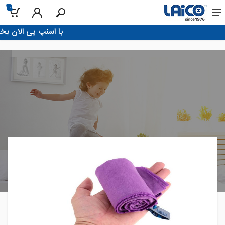
0
!با اسنپ پی الان بخر، تو 4 قسط پرداخت