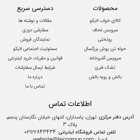
محصولات
دسترسی سریع
کالای خواب لایکو
مقالات و نوشته ها
سرویس لحاف
سفارشی دوزی
روتختی
نمایندگان فروش
حوله تن پوش بزرگسال
مسئولیت اجتماعی لایکو
سرویس آشپزخانه
قوانین و مقررات خرید اینترنتی
تشک فنری
شرایط ارسال سفارشات
بالش و رویه بالش
درباره ما
تماس با ما
اطلاعات تماس
آدرس دفتر مرکزی:
تهران، پاسداران، انتهای خیابان نگارستان پنجم،
پلاک 3
تلفن تماس فروشگاه اینترنتی:
02122843434
ایمیل:
website@laicogroup.com