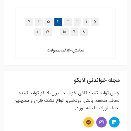
(current)
7
6
5
4
3
2
1
....
17
10
9
8
نمایش0از81محصولات
مجله خواندنی لایکو
اولین تولید کننده کالای خواب در ایران، لایکو تولید کننده
لحاف، ملحفه، بالش، روتختی، انواع تشک فنری و همچنین
لحاف نوزاد، ملحفه نوزاد.