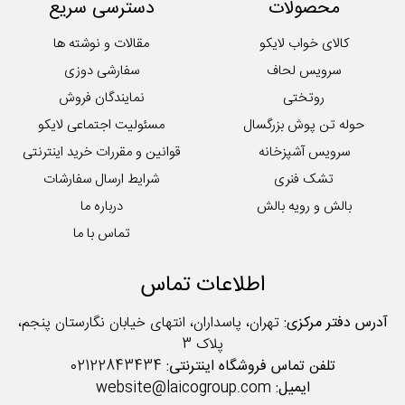
محصولات
دسترسی سریع
کالای خواب لایکو
مقالات و نوشته ها
سرویس لحاف
سفارشی دوزی
روتختی
نمایندگان فروش
حوله تن پوش بزرگسال
مسئولیت اجتماعی لایکو
سرویس آشپزخانه
قوانین و مقررات خرید اینترنتی
تشک فنری
شرایط ارسال سفارشات
بالش و رویه بالش
درباره ما
تماس با ما
اطلاعات تماس
آدرس دفتر مرکزی:
تهران، پاسداران، انتهای خیابان نگارستان پنجم،
پلاک 3
تلفن تماس فروشگاه اینترنتی:
02122843434
ایمیل:
website@laicogroup.com