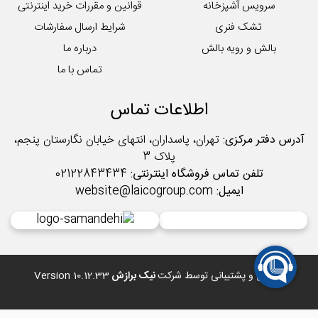
سرویس آشپزخانه
قوانین و مقررات خرید اینترنتی
تشک فنری
شرایط ارسال سفارشات
بالش و رویه بالش
درباره ما
تماس با ما
اطلاعات تماس
آدرس دفتر مرکزی:
تهران، پاسداران، انتهای خیابان نگارستان پنجم،
پلاک 3
تلفن تماس فروشگاه اینترنتی:
02122843434
ایمیل:
website@laicogroup.com
طراحی و پشتیبانی توسط شرکت
نیک برازش
Version 10.12.33
*