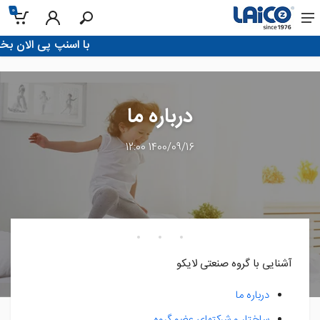
0
!با اسنپ پی الان بخر، تو 4 قسط پردا
درباره ما
1400/09/16 12:00
آشنایی با گروه صنعتی لایکو
درباره ما
ساختار و شرکتهای عضو گروه