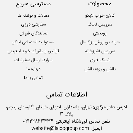
محصولات
دسترسی سریع
کالای خواب لایکو
مقالات و نوشته ها
سرویس لحاف
سفارشی دوزی
روتختی
نمایندگان فروش
حوله تن پوش بزرگسال
مسئولیت اجتماعی لایکو
سرویس آشپزخانه
قوانین و مقررات خرید اینترنتی
تشک فنری
شرایط ارسال سفارشات
بالش و رویه بالش
درباره ما
تماس با ما
اطلاعات تماس
آدرس دفتر مرکزی:
تهران، پاسداران، انتهای خیابان نگارستان پنجم،
پلاک 3
تلفن تماس فروشگاه اینترنتی:
02122843434
ایمیل:
website@laicogroup.com