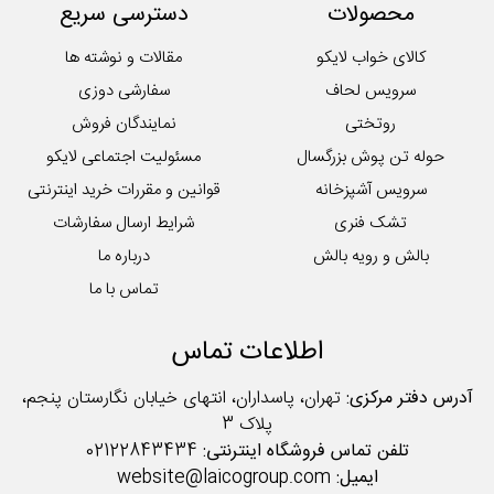
محصولات
دسترسی سریع
کالای خواب لایکو
مقالات و نوشته ها
سرویس لحاف
سفارشی دوزی
روتختی
نمایندگان فروش
حوله تن پوش بزرگسال
مسئولیت اجتماعی لایکو
سرویس آشپزخانه
قوانین و مقررات خرید اینترنتی
تشک فنری
شرایط ارسال سفارشات
بالش و رویه بالش
درباره ما
تماس با ما
اطلاعات تماس
آدرس دفتر مرکزی:
تهران، پاسداران، انتهای خیابان نگارستان پنجم،
پلاک 3
تلفن تماس فروشگاه اینترنتی:
02122843434
ایمیل:
website@laicogroup.com