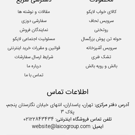
محصولات
دسترسی سریع
کالای خواب لایکو
مقالات و نوشته ها
سرویس لحاف
سفارشی دوزی
روتختی
نمایندگان فروش
حوله تن پوش بزرگسال
مسئولیت اجتماعی لایکو
سرویس آشپزخانه
قوانین و مقررات خرید اینترنتی
تشک فنری
شرایط ارسال سفارشات
بالش و رویه بالش
درباره ما
تماس با ما
اطلاعات تماس
آدرس دفتر مرکزی:
تهران، پاسداران، انتهای خیابان نگارستان پنجم،
پلاک 3
تلفن تماس فروشگاه اینترنتی:
02122843434
ایمیل:
website@laicogroup.com