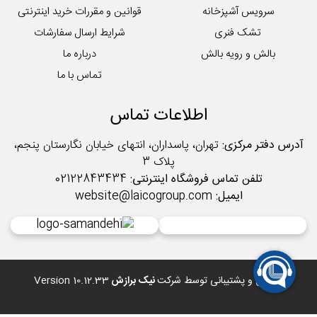
سرویس آشپزخانه
قوانین و مقررات خرید اینترنتی
تشک فنری
شرایط ارسال سفارشات
بالش و رویه بالش
درباره ما
تماس با ما
اطلاعات تماس
آدرس دفتر مرکزی:
تهران، پاسداران، انتهای خیابان نگارستان پنجم،
پلاک 3
تلفن تماس فروشگاه اینترنتی:
02122843434
ایمیل:
website@laicogroup.com
طراحی و پشتیبانی توسط شرکت
نیک برازش
Version 10.12.33