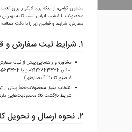
مشتری گرامی، از اینکه برند لایکو را برای انتخ
محصولات با کیفیت ایرانی است تا به بهترین ن
سفارش، شرایط و قوانین زیر را با دقت مطالعه ف
۱. شرایط ثبت سفارش و قوانین کلی:
مشاوره و راهنمایی:
پیش از ثبت سفارش، 
تماس
02122843434
و یا
08563434
8 صبح تا 4:30 بعدازظهر)
انتخاب دقیق محصولات:
لطفاً پیش از ث
شرایط بازگشت کالا محدودیت‌هایی دارد 
۲. نحوه ارسال و تحویل کالا: