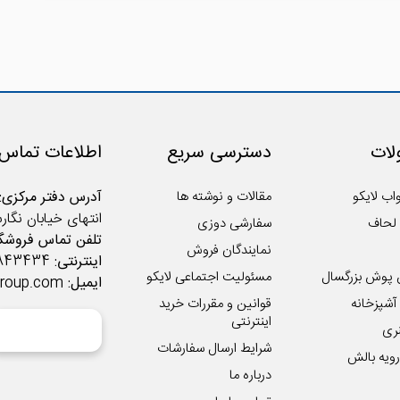
ات
دسترسی سریع
اطلاعات تماس
اب لایکو
مقالات و نوشته ها
آدرس دفتر مرکزی:
انتهای خیابان نگار
لحاف
سفارشی دوزی
تلفن تماس فروشگا
نمایندگان فروش
اینترنتی:
02122843434
 پوش بزرگسال
مسئولیت اجتماعی لایکو
ایمیل:
group.com
شپزخانه
قوانین و مقررات خرید
اینترنتی
ری
شرایط ارسال سفارشات
ویه بالش
درباره ما