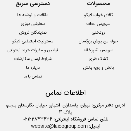
محصولات
دسترسی سریع
کالای خواب لایکو
مقالات و نوشته ها
سرویس لحاف
سفارشی دوزی
روتختی
نمایندگان فروش
حوله تن پوش بزرگسال
مسئولیت اجتماعی لایکو
سرویس آشپزخانه
قوانین و مقررات خرید اینترنتی
تشک فنری
شرایط ارسال سفارشات
بالش و رویه بالش
درباره ما
تماس با ما
اطلاعات تماس
آدرس دفتر مرکزی:
تهران، پاسداران، انتهای خیابان نگارستان پنجم،
پلاک 3
تلفن تماس فروشگاه اینترنتی:
02122843434
ایمیل:
website@laicogroup.com