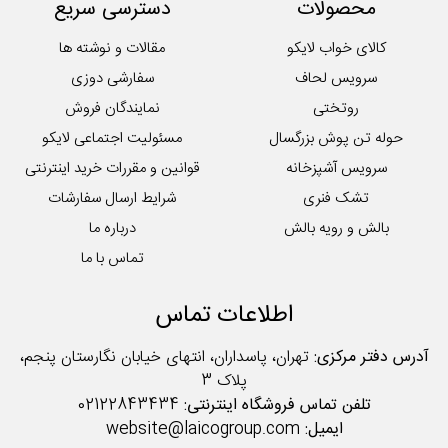
محصولات
دسترسی سریع
کالای خواب لایکو
مقالات و نوشته ها
سرویس لحاف
سفارشی دوزی
روتختی
نمایندگان فروش
حوله تن پوش بزرگسال
مسئولیت اجتماعی لایکو
سرویس آشپزخانه
قوانین و مقررات خرید اینترنتی
تشک فنری
شرایط ارسال سفارشات
بالش و رویه بالش
درباره ما
تماس با ما
اطلاعات تماس
آدرس دفتر مرکزی:
تهران، پاسداران، انتهای خیابان نگارستان پنجم،
پلاک 3
تلفن تماس فروشگاه اینترنتی:
02122843434
ایمیل:
website@laicogroup.com