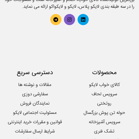
را در سه طبقه بندی لایکو پلاس، لایکو و لایکواکو ارائه می نماید.
حوله تن پوش کودک
حوله حمامی
حوله دستی
روتختی
سرویس آشپزخانه
سرویس کودک و نوزاد
سرویس لحاف
سرویس ملحفه
محصولات
دسترسی سریع
کوسن
لایکوی سبز
کالای خواب لایکو
مقالات و نوشته ها
محصولات تکی آشپزخانه
سرویس لحاف
سفارشی دوزی
روتختی
نمایندگان فروش
حوله تن پوش بزرگسال
مسئولیت اجتماعی لایکو
سرویس آشپزخانه
قوانین و مقررات خرید اینترنتی
تشک فنری
شرایط ارسال سفارشات