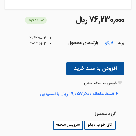
76,230,000 ريال
موجود
20425003
برند
لایکو
بارکدهای محصول
20425103
افزودن به سبد خرید
افزودن به علاقه مندی
4 قسط ماهانه 19,057,500 ریال با اسنپ پی!
گروه محصول
اتاق خواب لایکو
سرویس ملحفه