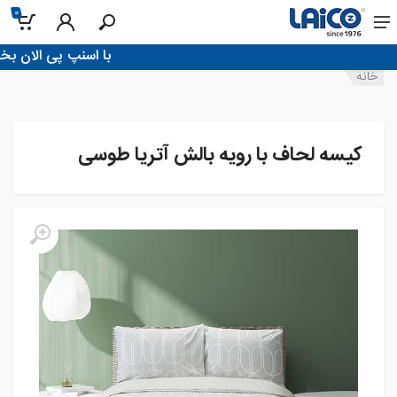
0
!با اسنپ پی الان بخر، تو 4 قسط پرداخ
خانه
کیسه لحاف با رویه بالش آتریا طوسی