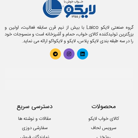
پتو
تشک فنری و محافظ تشک
تشک میهمان و سفری
حوله استخری
گروه صنعتی لایکو Laico با بیش از نیم قرن سابقه فعالیت، اولین و
حوله تن پوش بزرگسال
بزرگترین تولیدکننده کالای خواب، حمام و آشپزخانه است و منسوجات خود
را در سه طبقه بندی لایکو پلاس، لایکو و لایکواکو ارائه می نماید.
حوله تن پوش کودک
حوله حمامی
حوله دستی
روتختی
سرویس آشپزخانه
سرویس کودک و نوزاد
سرویس لحاف
سرویس ملحفه
محصولات
دسترسی سریع
کوسن
لایکوی سبز
کالای خواب لایکو
مقالات و نوشته ها
محصولات تکی آشپزخانه
سرویس لحاف
سفارشی دوزی
روتختی
نمایندگان فروش