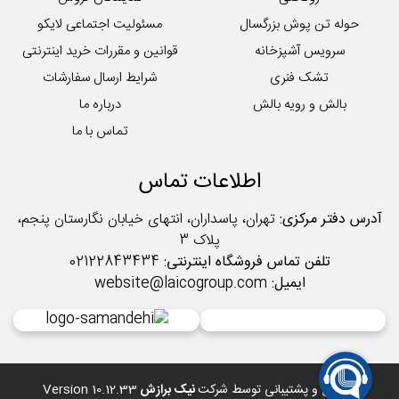
حوله تن پوش بزرگسال
مسئولیت اجتماعی لایکو
سرویس آشپزخانه
قوانین و مقررات خرید اینترنتی
تشک فنری
شرایط ارسال سفارشات
بالش و رویه بالش
درباره ما
تماس با ما
اطلاعات تماس
آدرس دفتر مرکزی:
تهران، پاسداران، انتهای خیابان نگارستان پنجم،
پلاک 3
تلفن تماس فروشگاه اینترنتی:
02122843434
ایمیل:
website@laicogroup.com
طراحی و پشتیبانی توسط شرکت
نیک برازش
Version 10.12.33