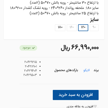
با ارتفاع 30 سانتيمتر - رويه بالش 70*50 (2عدد)
سايز 180: ملحفه روانداز 260*240 - رويه تشک کشدار 200*180
با ارتفاع 25 سانتيمتر - رويه بالش 70*50 (2عدد)
سایز
180
160
120
90
66,990,000 ريال
موجود
20429215
20428901
برند
لایکو
بارکدهای محصول
20429404
20429503
افزودن به سبد خرید
افزودن به علاقه مندی