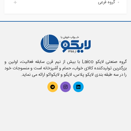
گروه فرعی
اتاق خواب لایکو
آشپزخانه لایکو
اکسسوری حمام
حمام لایکو
بالش و رویه بالش
پارچه
پتو
تشک فنری و محافظ تشک
تشک میهمان و سفری
حوله استخری
گروه صنعتی لایکو Laico با بیش از نیم قرن سابقه فعالیت، اولین و
حوله تن پوش بزرگسال
بزرگترین تولیدکننده کالای خواب، حمام و آشپزخانه است و منسوجات خود
را در سه طبقه بندی لایکو پلاس، لایکو و لایکواکو ارائه می نماید.
حوله تن پوش کودک
حوله حمامی
حوله دستی
روتختی
سرویس آشپزخانه
سرویس کودک و نوزاد
سرویس لحاف
سرویس ملحفه