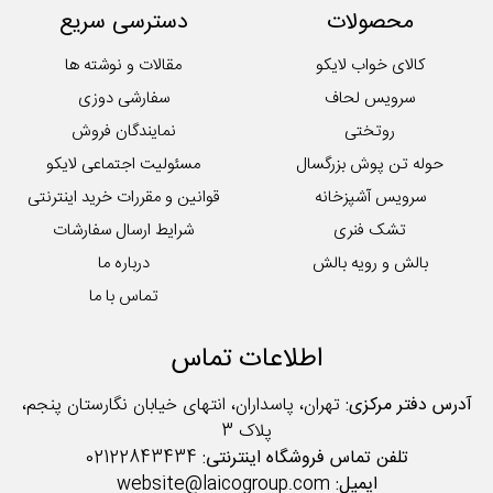
محصولات
دسترسی سریع
کوسن
لایکوی سبز
کالای خواب لایکو
مقالات و نوشته ها
محصولات تکی آشپزخانه
سرویس لحاف
سفارشی دوزی
روتختی
نمایندگان فروش
حوله تن پوش بزرگسال
مسئولیت اجتماعی لایکو
سرویس آشپزخانه
قوانین و مقررات خرید اینترنتی
تشک فنری
شرایط ارسال سفارشات
بالش و رویه بالش
درباره ما
تماس با ما
اطلاعات تماس
آدرس دفتر مرکزی:
تهران، پاسداران، انتهای خیابان نگارستان پنجم،
پلاک 3
تلفن تماس فروشگاه اینترنتی:
02122843434
ایمیل:
website@laicogroup.com