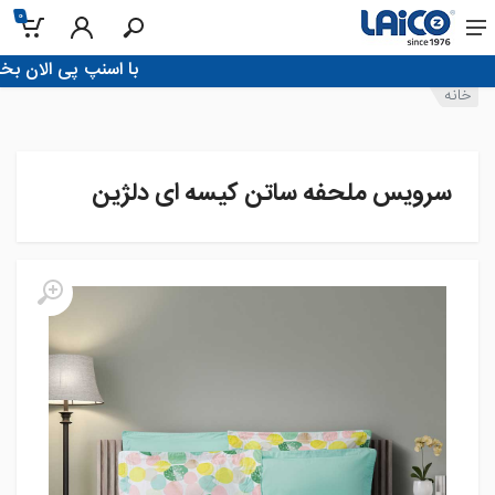
0
!با اسنپ پی الان بخر، تو 4 قسط پرداخ
خانه
سرویس ملحفه ساتن کیسه ای دلژین