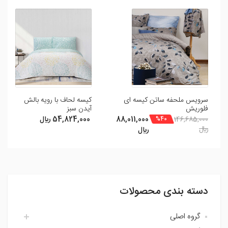
شما می توانید با ثبت نظر و امتیاز خود ما را در بهبود محصولات
یاری رسانید .
افزودن نظر
سرویس ملحفه ساتن کیسه ای
کیسه لحاف با رویه بالش
فلوریش
آیدن سبز
88,011,000
54,824,000 ريال
146,685,000
%40
ريال
ريال
دسته بندی محصولات
گروه اصلی