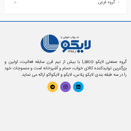
گروه فرعی
اتاق خواب لایکو
آشپزخانه لایکو
اکسسوری حمام
حمام لایکو
بالش و رویه بالش
پارچه
پتو
تشک فنری و محافظ تشک
تشک میهمان و سفری
حوله استخری
گروه صنعتی لایکو Laico با بیش از نیم قرن سابقه فعالیت، اولین و
حوله تن پوش بزرگسال
بزرگترین تولیدکننده کالای خواب، حمام و آشپزخانه است و منسوجات خود
را در سه طبقه بندی لایکو پلاس، لایکو و لایکواکو ارائه می نماید.
حوله تن پوش کودک
حوله حمامی
حوله دستی
روتختی
سرویس آشپزخانه
سرویس کودک و نوزاد
سرویس لحاف
سرویس ملحفه