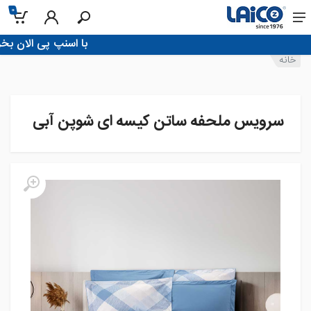
0
!با اسنپ پی الان بخر، تو 4 قسط پرداخ
خانه
سرویس ملحفه ساتن کیسه ای شوپن آبی