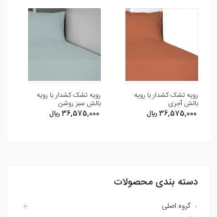
شما می توانید با ثبت نظر و امتیاز خود ما را در بهبود محصولات
یاری رسانید .
افزودن نظر
رویه تشک کشدار با رویه
رویه تشک کشدار با رویه
کی
بالش آجری
بالش سبز روشن
ما
36,575,000 ريال
36,575,000 ريال
0
دسته بندی محصولات
گروه اصلی