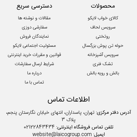
محصولات
دسترسی سریع
کوسن
لایکوی سبز
کالای خواب لایکو
مقالات و نوشته ها
محصولات تکی آشپزخانه
سرویس لحاف
سفارشی دوزی
روتختی
نمایندگان فروش
حوله تن پوش بزرگسال
مسئولیت اجتماعی لایکو
سرویس آشپزخانه
قوانین و مقررات خرید اینترنتی
تشک فنری
شرایط ارسال سفارشات
بالش و رویه بالش
درباره ما
تماس با ما
اطلاعات تماس
آدرس دفتر مرکزی:
تهران، پاسداران، انتهای خیابان نگارستان پنجم،
پلاک 3
تلفن تماس فروشگاه اینترنتی:
02122843434
ایمیل:
website@laicogroup.com