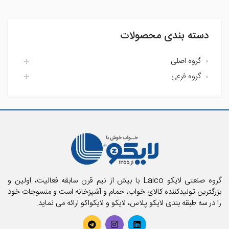
یاری رسانید .
دسته بندی محصولات
افزودن نظر
گروه اصلی
گروه فرعی
اتاق خواب لایکو
آشپزخانه لایکو
اکسسوری حمام
حمام لایکو
بالش و رویه بالش
پارچه
پتو
تشک فنری و محافظ تشک
تشک میهمان و سفری
حوله استخری
گروه صنعتی لایکو Laico با بیش از نیم قرن سابقه فعالیت، اولین و
حوله تن پوش بزرگسال
بزرگترین تولیدکننده کالای خواب، حمام و آشپزخانه است و منسوجات خود
را در سه طبقه بندی لایکو پلاس، لایکو و لایکواکو ارائه می نماید.
حوله تن پوش کودک
حوله حمامی