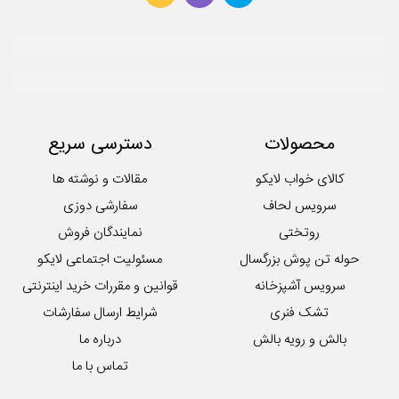
حوله دستی
روتختی
سرویس آشپزخانه
سرویس کودک و نوزاد
سرویس لحاف
سرویس ملحفه
محصولات
دسترسی سریع
کوسن
لایکوی سبز
کالای خواب لایکو
مقالات و نوشته ها
محصولات تکی آشپزخانه
سرویس لحاف
سفارشی دوزی
روتختی
نمایندگان فروش
حوله تن پوش بزرگسال
مسئولیت اجتماعی لایکو
سرویس آشپزخانه
قوانین و مقررات خرید اینترنتی
تشک فنری
شرایط ارسال سفارشات
بالش و رویه بالش
درباره ما
تماس با ما