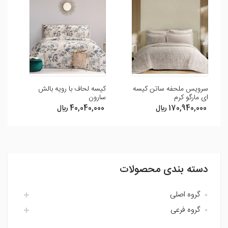
شما می توانید با ثبت نظر و امتیاز خود ما را در بهبود محصولات
یاری رسانید .
افزودن نظر
سرویس ملحفه ساتن کیسه
کیسه لحاف با رویه بالش
کی
ای مارگو کرم
سارون
آت
170,940,000 ريال
40,040,000 ريال
0
دسته بندی محصولات
گروه اصلی
گروه فرعی
اتاق خواب لایکو