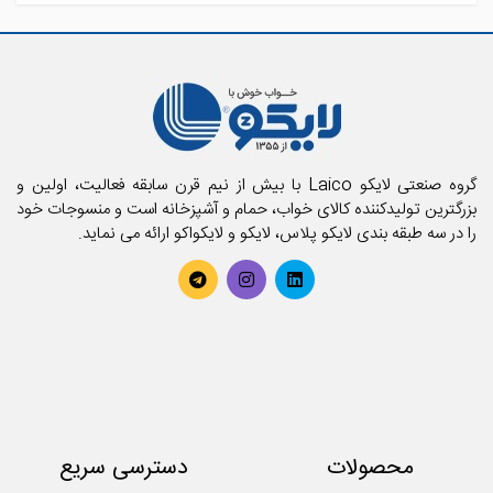
آشپزخانه لایکو
اکسسوری حمام
حمام لایکو
بالش و رویه بالش
پارچه
پتو
تشک فنری و محافظ تشک
تشک میهمان و سفری
حوله استخری
گروه صنعتی لایکو Laico با بیش از نیم قرن سابقه فعالیت، اولین و
حوله تن پوش بزرگسال
بزرگترین تولیدکننده کالای خواب، حمام و آشپزخانه است و منسوجات خود
را در سه طبقه بندی لایکو پلاس، لایکو و لایکواکو ارائه می نماید.
حوله تن پوش کودک
حوله حمامی
حوله دستی
روتختی
سرویس آشپزخانه
سرویس کودک و نوزاد
سرویس لحاف
سرویس ملحفه
محصولات
دسترسی سریع
کوسن