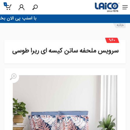
0
!با اسنپ پی الان بخر، تو 4 قسط پرداخ
خانه
%40
سرویس ملحفه ساتن کیسه ای ریرا طوسی