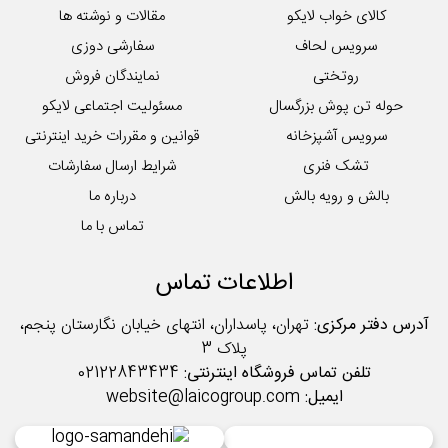
لایکوی سبز
کالای خواب لایکو
مقالات و نوشته ها
محصولات تکی آشپزخانه
سرویس لحاف
سفارشی دوزی
روتختی
نمایندگان فروش
حوله تن پوش بزرگسال
مسئولیت اجتماعی لایکو
سرویس آشپزخانه
قوانین و مقررات خرید اینترنتی
تشک فنری
شرایط ارسال سفارشات
بالش و رویه بالش
درباره ما
تماس با ما
اطلاعات تماس
آدرس دفتر مرکزی:
تهران، پاسداران، انتهای خیابان نگارستان پنجم،
پلاک 3
تلفن تماس فروشگاه اینترنتی:
02122843434
ایمیل:
website@laicogroup.com