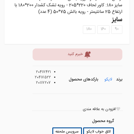
سايز 180: کاور لحاف 220*205 - رويه تشک کشدار 200*180 با
ارتفاع 25 سانتيمتر - رويه بالش 75*50 (4 عدد)
سایز
180
160
90
خبرم کنید
20417421
20417522
برند
لایکو
بارکدهای محصول
20117207
افزودن به علاقه مندی
گروه محصول
اتاق خواب لایکو
سرویس ملحفه