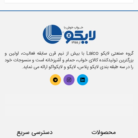
آشپزخانه لایکو
اکسسوری حمام
حمام لایکو
بالش و رویه بالش
پارچه
پتو
تشک فنری و محافظ تشک
تشک میهمان و سفری
حوله استخری
گروه صنعتی لایکو Laico با بیش از نیم قرن سابقه فعالیت، اولین و
حوله تن پوش بزرگسال
بزرگترین تولیدکننده کالای خواب، حمام و آشپزخانه است و منسوجات خود
را در سه طبقه بندی لایکو پلاس، لایکو و لایکواکو ارائه می نماید.
حوله تن پوش کودک
حوله حمامی
حوله دستی
روتختی
سرویس آشپزخانه
سرویس کودک و نوزاد
سرویس لحاف
سرویس ملحفه
محصولات
دسترسی سریع
کوسن