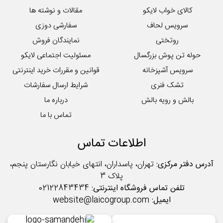
لایکوی سبز
کالای خواب لایکو
مقالات و نوشته ها
محصولات تکی آشپزخانه
سرویس لحاف
سفارشی دوزی
روتختی
نمایندگان فروش
حوله تن پوش بزرگسال
مسئولیت اجتماعی لایکو
سرویس آشپزخانه
قوانین و مقررات خرید اینترنتی
تشک فنری
شرایط ارسال سفارشات
بالش و رویه بالش
درباره ما
تماس با ما
اطلاعات تماس
آدرس دفتر مرکزی:
تهران، پاسداران، انتهای خیابان نگارستان پنجم،
پلاک 3
تلفن تماس فروشگاه اینترنتی:
02122843434
ایمیل:
website@laicogroup.com