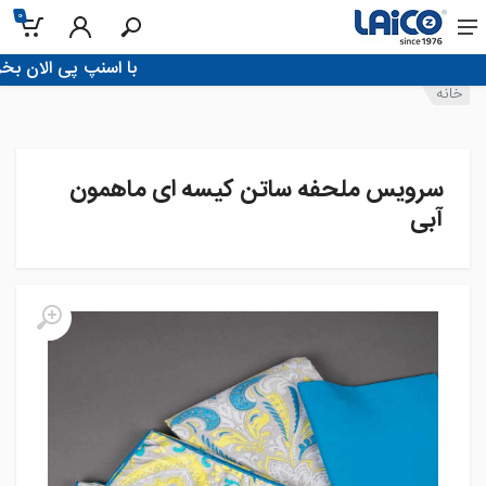
0
!با اسنپ پی الان بخر، تو 4 قسط پرداخ
خانه
سرویس ملحفه ساتن کیسه ای ماهمون
آبی