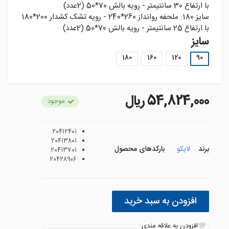
با ارتفاع 30 سانتيمتر - رويه بالش 70*50 (2عدد)
سايز 180: ملحفه روانداز 260*240 - رويه تشک کشدار 200*180
با ارتفاع 25 سانتيمتر - رويه بالش 70*50 (2عدد)
سایز
180
160
120
90
54,824,000 ريال
موجود
20412401
20413801
برند
لایکو
بارکدهای محصول
20413701
20428906
افزودن به سبد خرید
افزودن به علاقه مندی