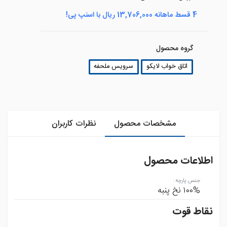
4 قسط ماهانه 13,706,000 ریال با اسنپ پی!
گروه محصول
اتاق خواب لایکو
سرویس ملحفه
مشخصات محصول
نظرات کاربران
اطلاعات محصول
جنس پارچه
:
۱۰۰% نخ پنبه
نقاط قوت