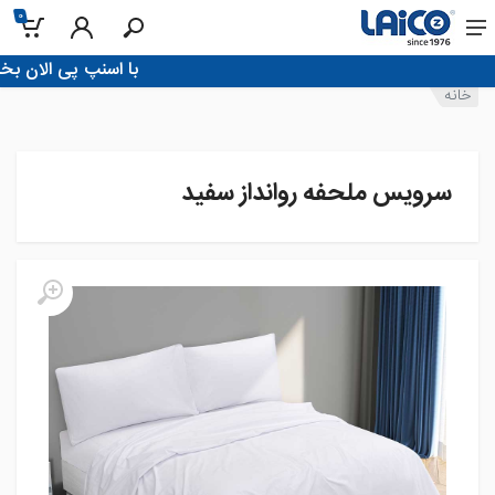
0
!با اسنپ پی الان بخر، تو 4 قسط پرداخ
خانه
سرویس ملحفه روانداز سفید