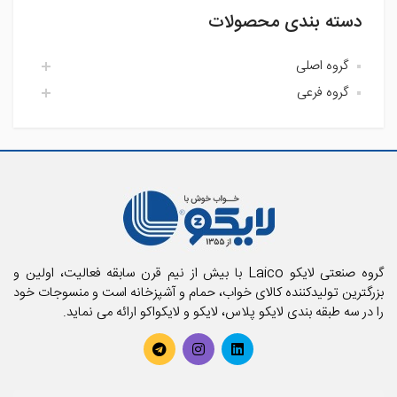
دسته بندی محصولات
افزودن نظر
گروه اصلی
گروه فرعی
اتاق خواب لایکو
آشپزخانه لایکو
اکسسوری حمام
حمام لایکو
بالش و رویه بالش
پارچه
پتو
تشک فنری و محافظ تشک
تشک میهمان و سفری
حوله استخری
گروه صنعتی لایکو Laico با بیش از نیم قرن سابقه فعالیت، اولین و
حوله تن پوش بزرگسال
بزرگترین تولیدکننده کالای خواب، حمام و آشپزخانه است و منسوجات خود
را در سه طبقه بندی لایکو پلاس، لایکو و لایکواکو ارائه می نماید.
حوله تن پوش کودک
حوله حمامی
حوله دستی
روتختی