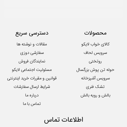
سرویس آشپزخانه
سرویس کودک و نوزاد
سرویس لحاف
سرویس ملحفه
محصولات
دسترسی سریع
کوسن
لایکوی سبز
کالای خواب لایکو
مقالات و نوشته ها
محصولات تکی آشپزخانه
سرویس لحاف
سفارشی دوزی
روتختی
نمایندگان فروش
حوله تن پوش بزرگسال
مسئولیت اجتماعی لایکو
سرویس آشپزخانه
قوانین و مقررات خرید اینترنتی
تشک فنری
شرایط ارسال سفارشات
بالش و رویه بالش
درباره ما
تماس با ما
اطلاعات تماس