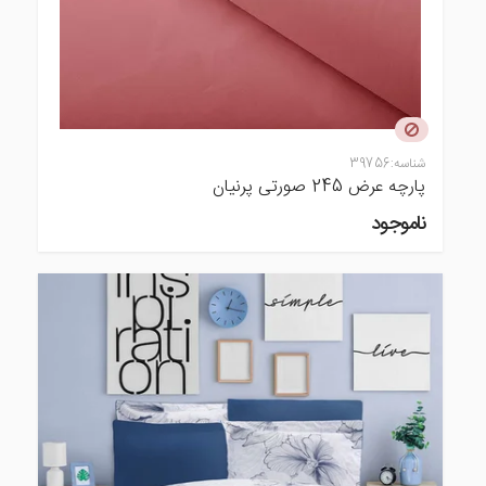
شناسه:
39756
پارچه عرض 245 صورتی پرنیان
ناموجود