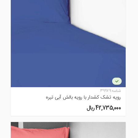
شناسه:
39979
رویه تشک کشدار با رویه بالش آبی تیره
42,735,000 ريال