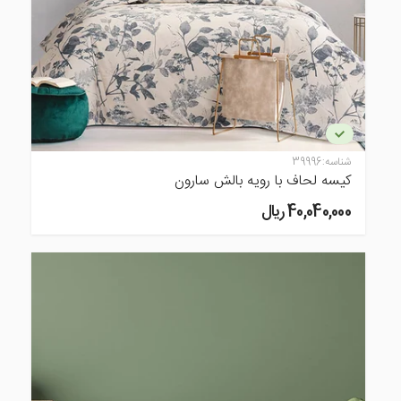
شناسه:
39996
کیسه لحاف با رویه بالش سارون
40,040,000 ريال