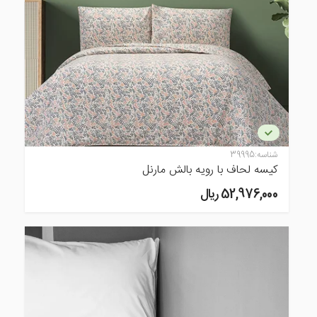
شناسه:
39995
کیسه لحاف با رویه بالش مارنل
52,976,000 ريال