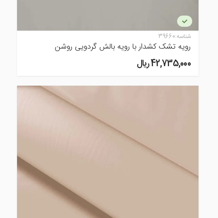
شناسه:
39660
رویه تشک کشدار با رویه بالش گردویی روشن
42,735,000 ريال