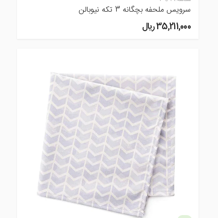
سرویس ملحفه بچگانه 3 تکه نیوبالن
35,211,000 ريال