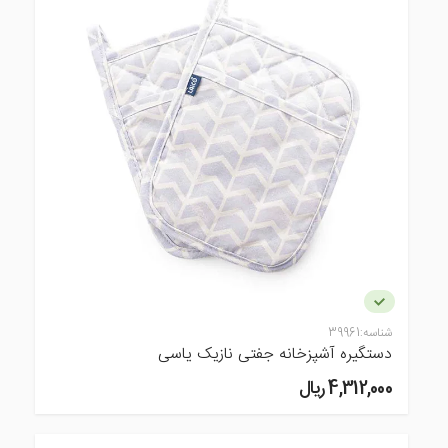
شناسه:
39961
دستگیره آشپزخانه جفتی نازیک یاسی
4,312,000 ريال