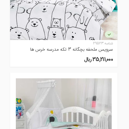
شناسه:
29523
سرویس ملحفه بچگانه 3 تکه مدرسه خرس ها
35,211,000 ريال