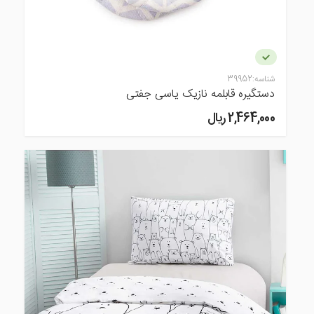
شناسه:
39952
دستگیره قابلمه نازیک یاسی جفتی
2,464,000 ريال