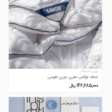
شناسه:
39707
لحاف لوکاس مغزی دوزی طوسی
146,685,000 ريال