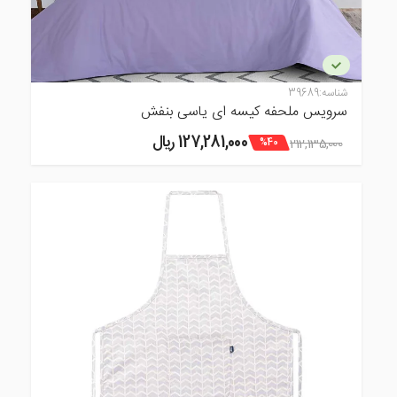
شناسه:
39689
سرویس ملحفه کیسه ای یاسی بنفش
127,281,000 ريال
212,135,000
%40