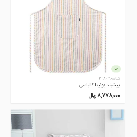
شناسه:
39803
پیشبند بونیتا کالباسی
8,778,000 ريال