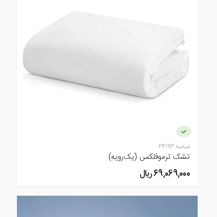
شناسه:
24193
تشک ترموفلکس (یک‌رویه)
69,069,000 ريال