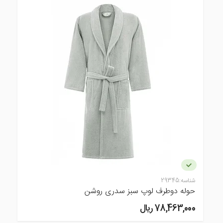
شناسه:
29345
حوله دوطرف لوپ سبز سدری روشن
78,463,000 ريال