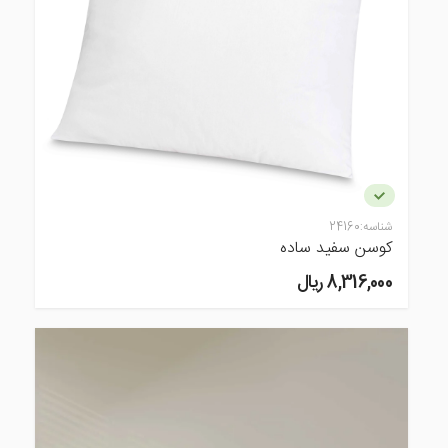
شناسه:
24160
کوسن سفید ساده
8,316,000 ريال