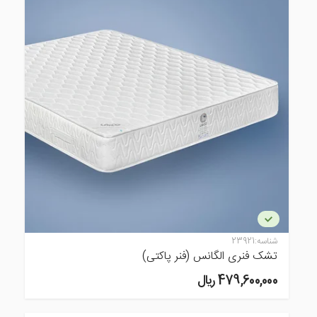
شناسه:
23921
تشک فنری الگانس (فنر پاکتی)
479,600,000 ريال