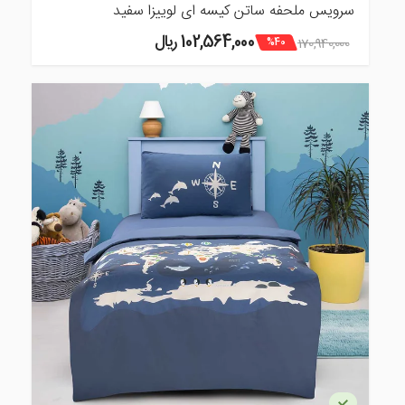
سرویس ملحفه ساتن کیسه ای لوییزا سفید
102,564,000 ريال
170,940,000
%40