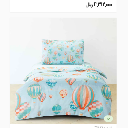
4,312,000 ريال
شناسه:
39621