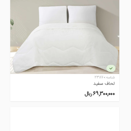
شناسه:
23870
لحاف سفید
69,300,000 ريال