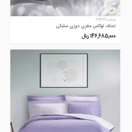
شناسه:
39729
لحاف لوکاس مغزی دوزی مشکی
146,685,000 ريال