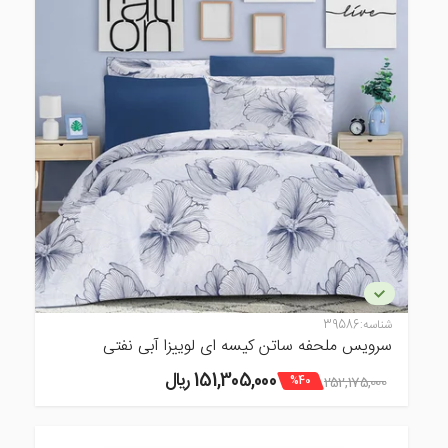
شناسه:
39586
سرویس ملحفه ساتن کیسه ای لوییزا آبی نفتی
151,305,000 ريال
252,175,000
%40