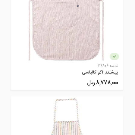
شناسه:
39804
پیشبند آکو کالباسی
8,778,000 ريال