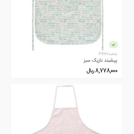
شناسه:
39919
پیشبند نازیک سبز
8,778,000 ريال