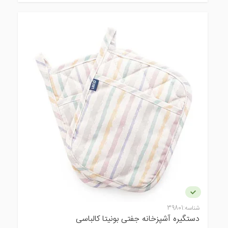
شناسه:
39801
دستگیره آشپزخانه جفتی بونیتا کالباسی