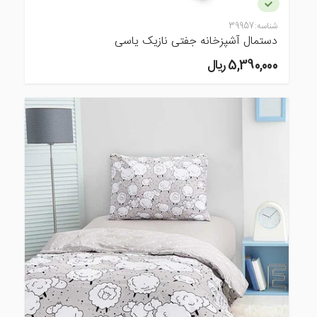
شناسه:
39957
دستمال آشپزخانه جفتی نازیک یاسی
5,390,000 ريال