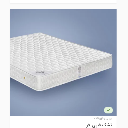
شناسه:
23914
تشک فنری افرا