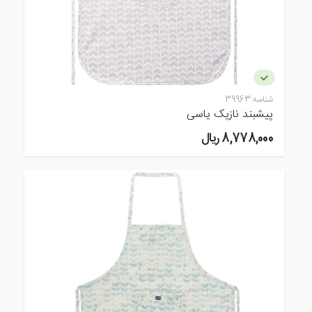
شناسه:
39963
پیشبند نازیک یاسی
8,778,000 ريال