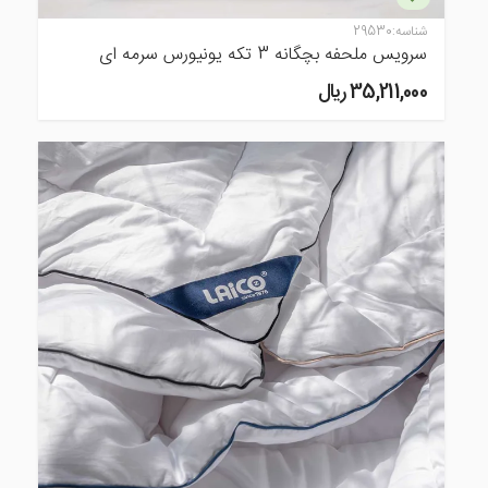
شناسه:
29530
سرویس ملحفه بچگانه 3 تکه یونیورس سرمه ای
35,211,000 ريال