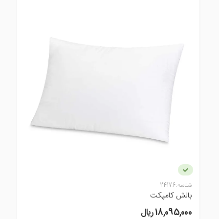
شناسه:
24176
بالش کامپکت
18,095,000 ريال