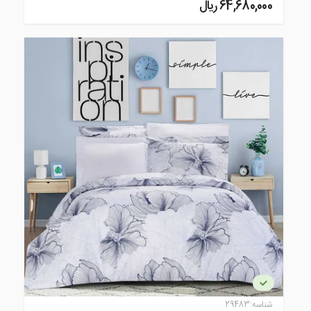
64,680,000 ريال
شناسه:
29483