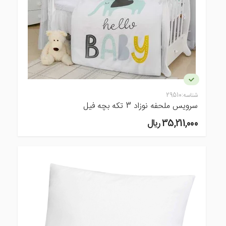
شناسه:
29510
سرویس ملحفه نوزاد 3 تکه بچه فیل
35,211,000 ريال