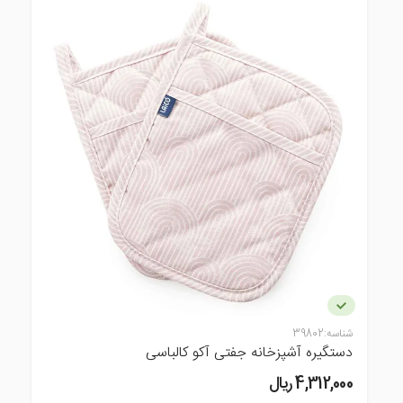
شناسه:
39802
دستگیره آشپزخانه جفتی آکو کالباسی
4,312,000 ريال