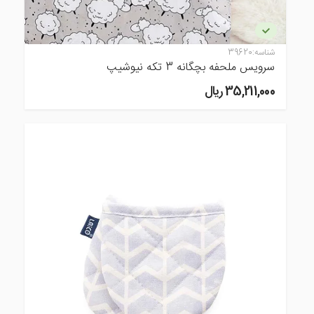
شناسه:
39620
سرویس ملحفه بچگانه 3 تکه نیوشیپ
35,211,000 ريال