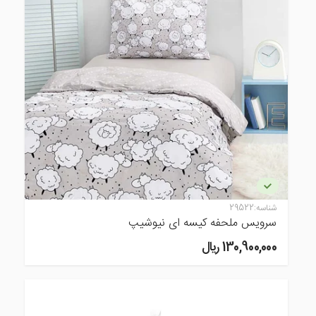
شناسه:
29522
سرویس ملحفه کیسه ای نیوشیپ
130,900,000 ريال