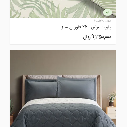
شناسه:
40016
پارچه عرض 240 فلورین سبز
9,350,000 ريال