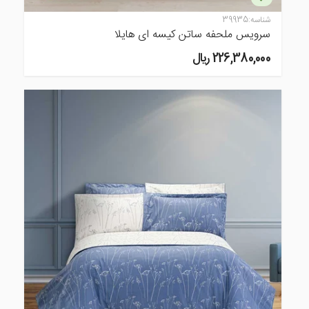
شناسه:
39935
سرویس ملحفه ساتن کیسه ای هایلا
226,380,000 ريال