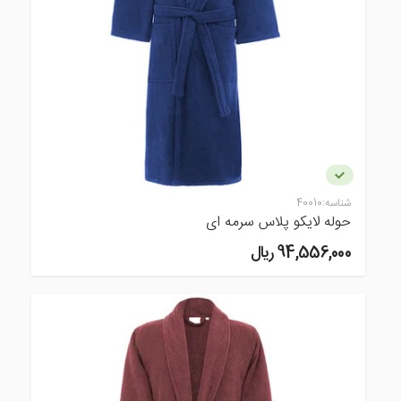
شناسه:
40010
حوله لایکو پلاس سرمه ای
94,556,000 ريال