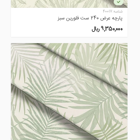
شناسه:
40017
پارچه عرض 240 ست فلورین سبز
9,350,000 ريال