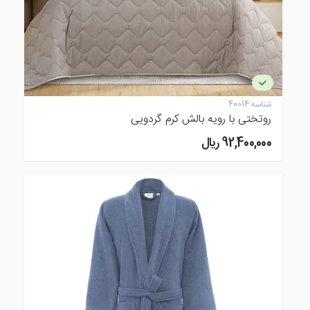
شناسه:
40014
روتختی با رویه بالش کرم گردویی
92,400,000 ريال