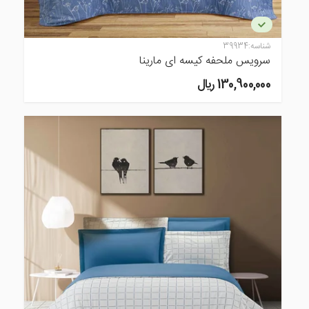
شناسه:
39934
سرویس ملحفه کیسه ای مارینا
130,900,000 ريال