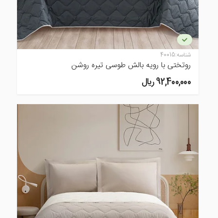
شناسه:
40015
روتختی با رویه بالش طوسی تیره روشن
92,400,000 ريال