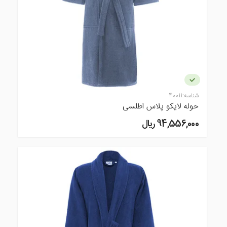
شناسه:
40011
حوله لایکو پلاس اطلسی
94,556,000 ريال