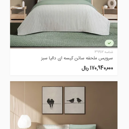
شناسه:
39912
سرویس ملحفه ساتن کیسه ای دالیا سبز
170,940,000 ريال