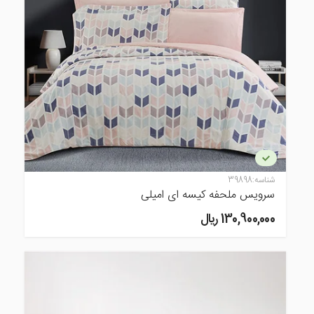
شناسه:
39898
سرویس ملحفه کیسه ای امیلی
130,900,000 ريال