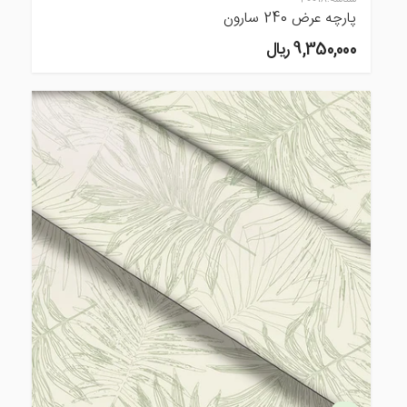
پارچه عرض 240 سارون
9,350,000 ريال