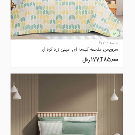
شناسه:
40022
سرویس ملحفه کیسه ای امیلی زرد کره ای
177,485,000 ريال