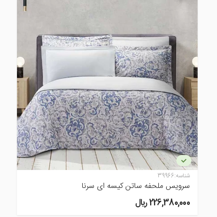
شناسه:
39966
سرویس ملحفه ساتن کیسه ای سرنا
226,380,000 ريال