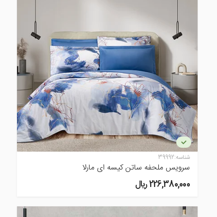
شناسه:
39992
سرویس ملحفه ساتن کیسه ای مارلا
226,380,000 ريال