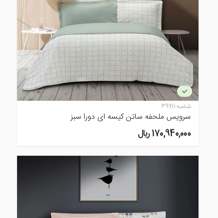
شناسه:
39911
سرویس ملحفه ساتن کیسه ای دورا سبز
170,940,000 ريال