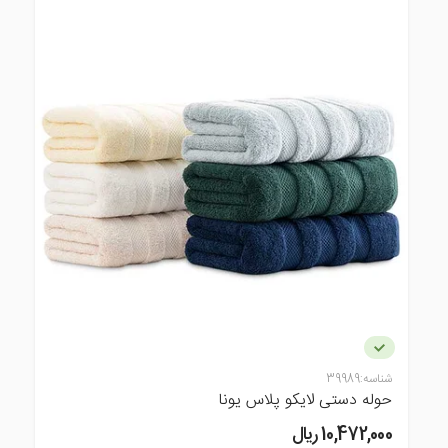
شناسه:
39989
حوله دستی لایکو پلاس یونا
10,472,000 ريال