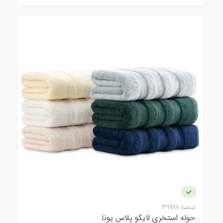
شناسه:
39988
حوله استخری لایکو پلاس یونا