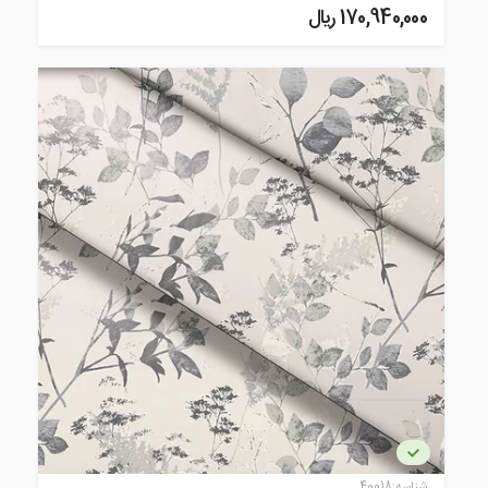
170,940,000 ريال
شناسه:
40018