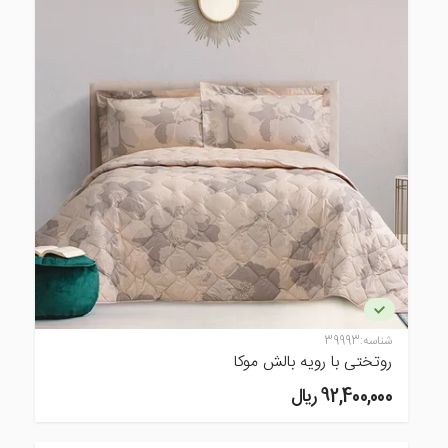
شناسه:
39993
روتختی با رویه بالش موکا
92,400,000 ريال