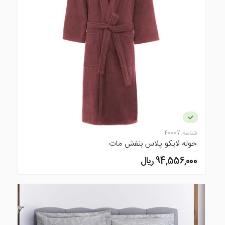
شناسه:
40007
حوله لایکو پلاس بنفش مات
94,556,000 ريال