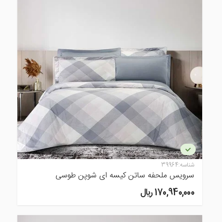
شناسه:
39964
سرویس ملحفه ساتن کیسه ای شوپن طوسی
170,940,000 ريال