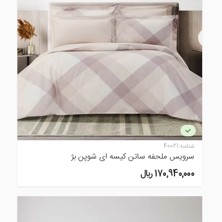
شناسه:
40021
سرویس ملحفه ساتن کیسه ای شوپن بژ
170,940,000 ريال