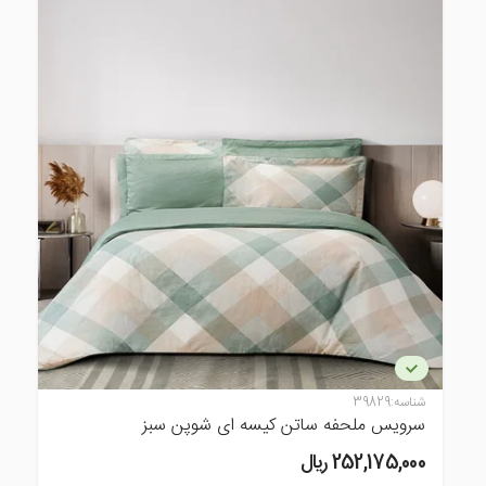
شناسه:
39829
سرویس ملحفه ساتن کیسه ای شوپن سبز
252,175,000 ريال