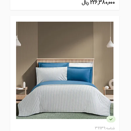
226,380,000 ريال
شناسه:
39939