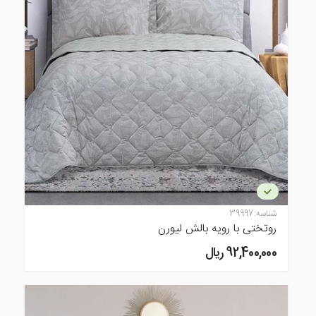
شناسه:
39997
روتختی با رویه بالش لیورن
92,400,000 ريال