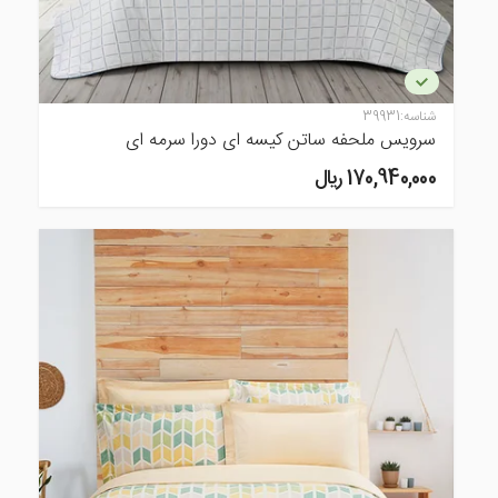
شناسه:
39931
سرویس ملحفه ساتن کیسه ای دورا سرمه ای
170,940,000 ريال