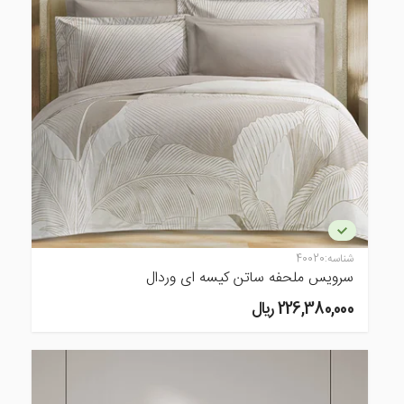
شناسه:
40020
سرویس ملحفه ساتن کیسه ای وردال
226,380,000 ريال