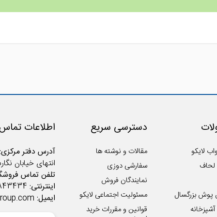
ات
دسترسی سریع
اطلاعات تماس
اب لایکو
مقالات و نوشته ها
آدرس دفتر مرکزی:
انتهای خیابان نگار
لحاف
سفارشی دوزی
تلفن تماس فروشگا
نمایندگان فروش
اینترنتی:
02122843434
 پوش بزرگسال
مسئولیت اجتماعی لایکو
ایمیل:
group.com
شپزخانه
قوانین و مقررات خرید