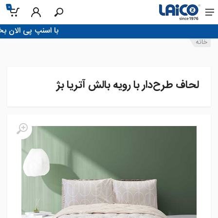
0
!با اسنپ پی الان بخر، تو 4 قسط پردا
خانه
لحاف طرح‌دار با رویه بالش آتریا بژ