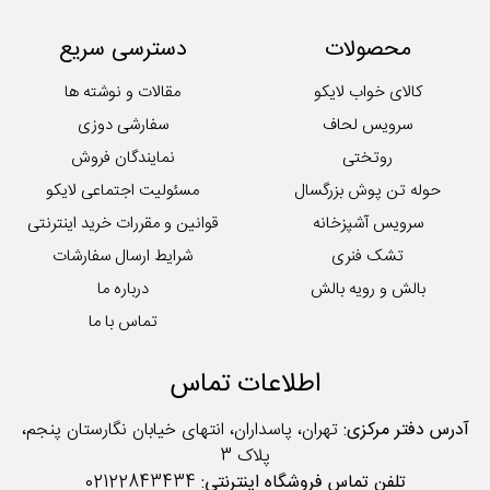
سرویس ملحفه
محصولات
دسترسی سریع
کوسن
لایکوی سبز
کالای خواب لایکو
مقالات و نوشته ها
محصولات تکی آشپزخانه
سرویس لحاف
سفارشی دوزی
روتختی
نمایندگان فروش
حوله تن پوش بزرگسال
مسئولیت اجتماعی لایکو
سرویس آشپزخانه
قوانین و مقررات خرید اینترنتی
تشک فنری
شرایط ارسال سفارشات
بالش و رویه بالش
درباره ما
تماس با ما
اطلاعات تماس
آدرس دفتر مرکزی:
تهران، پاسداران، انتهای خیابان نگارستان پنجم،
پلاک 3
تلفن تماس فروشگاه اینترنتی:
02122843434