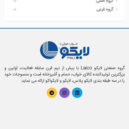
گروه اصلی
گروه فرعی
اتاق خواب لایکو
آشپزخانه لایکو
اکسسوری حمام
حمام لایکو
بالش و رویه بالش
پارچه
پتو
تشک فنری و محافظ تشک
تشک میهمان و سفری
حوله استخری
گروه صنعتی لایکو Laico با بیش از نیم قرن سابقه فعالیت، اولین و
حوله تن پوش بزرگسال
بزرگترین تولیدکننده کالای خواب، حمام و آشپزخانه است و منسوجات خود
را در سه طبقه بندی لایکو پلاس، لایکو و لایکواکو ارائه می نماید.
حوله تن پوش کودک
حوله حمامی
حوله دستی
روتختی
سرویس آشپزخانه
سرویس کودک و نوزاد
سرویس لحاف