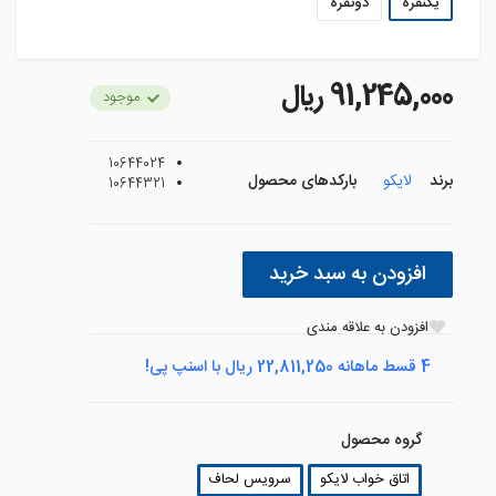
یکنفره
دونفره
91,245,000 ريال
موجود
10644024
برند
لایکو
بارکدهای محصول
10644321
افزودن به سبد خرید
افزودن به علاقه مندی
4 قسط ماهانه 22,811,250 ریال با اسنپ پی!
گروه محصول
اتاق خواب لایکو
سرویس لحاف