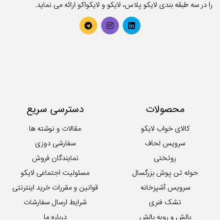
را در سه طبقه بندی لایکو پلاس، لایکو و لایکواکو ارائه می نماید.
حوله تن پوش کودک
حوله حمامی
حوله دستی
روتختی
سرویس آشپزخانه
سرویس کودک و نوزاد
سرویس لحاف
سرویس ملحفه
محصولات
دسترسی سریع
کوسن
لایکوی سبز
کالای خواب لایکو
مقالات و نوشته ها
محصولات تکی آشپزخانه
سرویس لحاف
سفارشی دوزی
روتختی
نمایندگان فروش
حوله تن پوش بزرگسال
مسئولیت اجتماعی لایکو
سرویس آشپزخانه
قوانین و مقررات خرید اینترنتی
تشک فنری
شرایط ارسال سفارشات
بالش و رویه بالش
درباره ما