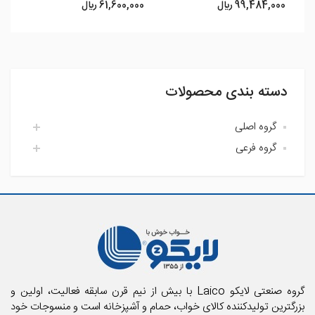
99,484,000 ريال
61,600,000 ريال
0
دسته بندی محصولات
گروه اصلی
گروه فرعی
اتاق خواب لایکو
آشپزخانه لایکو
اکسسوری حمام
حمام لایکو
بالش و رویه بالش
پارچه
پتو
تشک فنری و محافظ تشک
تشک میهمان و سفری
حوله استخری
گروه صنعتی لایکو Laico با بیش از نیم قرن سابقه فعالیت، اولین و
حوله تن پوش بزرگسال
بزرگترین تولیدکننده کالای خواب، حمام و آشپزخانه است و منسوجات خود