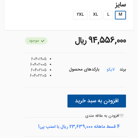
سایز
2XL
XL
L
M
94,556,000 ريال
موجود
60401905
60402005
برند
لایکو
بارکدهای محصول
60402105
60402205
افزودن به سبد خرید
افزودن به علاقه مندی
4 قسط ماهانه 23,639,000 ریال با اسنپ پی!