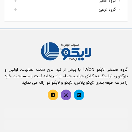
گروه اصلی
گروه فرعی
اتاق خواب لایکو
آشپزخانه لایکو
اکسسوری حمام
حمام لایکو
بالش و رویه بالش
پارچه
پتو
تشک فنری و محافظ تشک
تشک میهمان و سفری
حوله استخری
گروه صنعتی لایکو Laico با بیش از نیم قرن سابقه فعالیت، اولین و
حوله تن پوش بزرگسال
بزرگترین تولیدکننده کالای خواب، حمام و آشپزخانه است و منسوجات خود
را در سه طبقه بندی لایکو پلاس، لایکو و لایکواکو ارائه می نماید.
حوله تن پوش کودک
حوله حمامی
حوله دستی
روتختی
سرویس آشپزخانه
سرویس کودک و نوزاد
سرویس لحاف