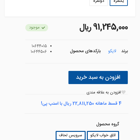
یکنفره
دونفره
91,245,000 ريال
موجود
10644015
برند
لایکو
بارکدهای محصول
10644506
افزودن به سبد خرید
افزودن به علاقه مندی
4 قسط ماهانه 22,811,250 ریال با اسنپ پی!
گروه محصول
اتاق خواب لایکو
سرویس لحاف