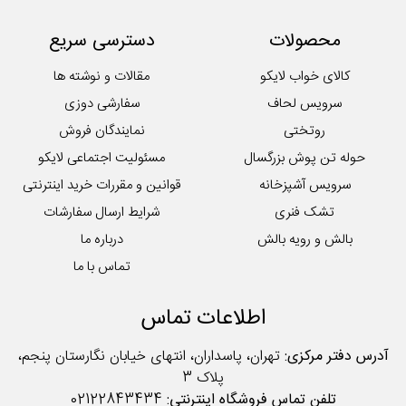
سرویس ملحفه
محصولات
دسترسی سریع
کوسن
لایکوی سبز
کالای خواب لایکو
مقالات و نوشته ها
محصولات تکی آشپزخانه
سرویس لحاف
سفارشی دوزی
روتختی
نمایندگان فروش
حوله تن پوش بزرگسال
مسئولیت اجتماعی لایکو
سرویس آشپزخانه
قوانین و مقررات خرید اینترنتی
تشک فنری
شرایط ارسال سفارشات
بالش و رویه بالش
درباره ما
تماس با ما
اطلاعات تماس
آدرس دفتر مرکزی:
تهران، پاسداران، انتهای خیابان نگارستان پنجم،
پلاک 3
تلفن تماس فروشگاه اینترنتی:
02122843434