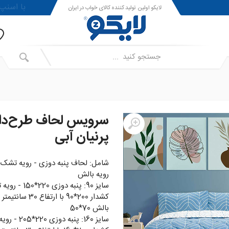
!با اسنپ پی ا
لایکو اولین تولید کننده کالای خواب در ایران
سرویس لحاف طرح‌دار
پرنیان آبی
شامل: لحاف پنبه دوزی - رویه تشک 
رویه بالش
سايز 90: پنبه دوزی 220*
کشدار 200*90 با ارتفاع 30 
بالش 70*50
سايز 160: پنبه دوزی