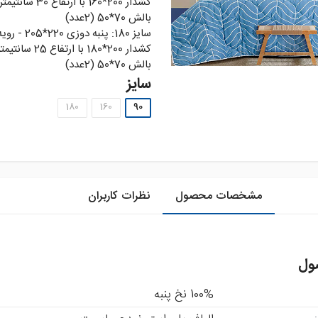
کشدار 200*160 با ارتفاع 
بالش 70*50 (2عدد)
سايز 180: پنبه دوز
کشدار 200*180 با ارتفاع
بالش 70*50 (2عدد)
سایز
180
160
90
مشخصات محصول
نظرات کاربران
ول
100% نخ پنبه