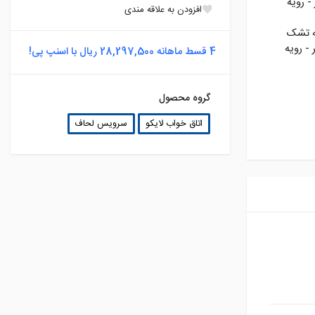
30 سانتيمتر - رويه
افزودن به علاقه مندی
ی 220*205 - رويه تشک
 25 سانتيمتر - رويه
4 قسط ماهانه 28,297,500 ریال با اسنپ پی!
گروه محصول
اتاق خواب لایکو
سرویس لحاف