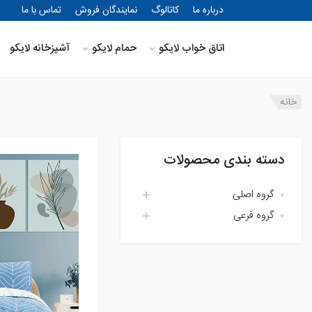
درباره ما
کاتالوگ
نمایندگان فروش
تماس با ما
اتاق خواب لایکو
حمام لایکو
آشپزخانه لایکو
خانه
دسته بندی محصولات
گروه اصلی
گروه فرعی
اتاق خواب لایکو
آشپزخانه لایکو
اکسسوری حمام
حمام لایکو
بالش و رویه بالش
پارچه
پتو