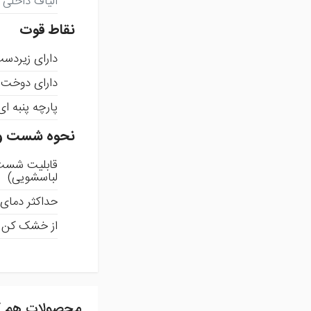
الیاف داخلی
نقاط قوت
دارای زیردست
دارای دوخت ب
پارچه پنبه 
نحوه شست و
قابلیت شست 
لباسشویی)
حداکثر دمای آب بر
از خشک کن ا
محصولات هم گ