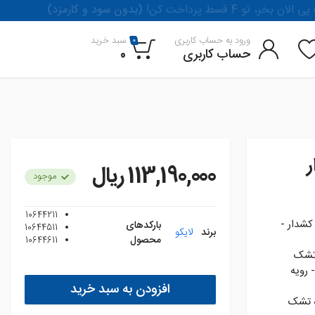
لان بخر، تو 4 قسط پرداخت کن
(بدون سود و کارمزد)
ورود به حساب کاربری
سبد خرید
0
حساب کاربری
0
113,190,000 ريال
موجود
10644211
کشدار -
بارکدهای
10644511
برند
لایکو
محصول
10644611
150 - رويه تشک
سانتيمتر - رويه
افزودن به سبد خرید
 220*205 - رويه تشک