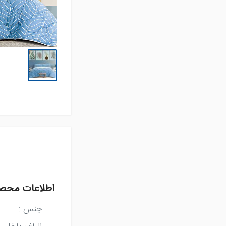
تشک فنری و محافظ
تشک
تشک میهمان و سفری
حوله استخری
حوله تن پوش بزرگسال
حوله تن پوش کودک
حوله حمامی
حوله دستی
روتختی
سرویس آشپزخانه
سرویس کودک و نوزاد
سرویس لحاف
سرویس ملحفه
کوسن
لایکوی سبز
اطلاعات محص
محصولات تکی
آشپزخانه
جنس
: