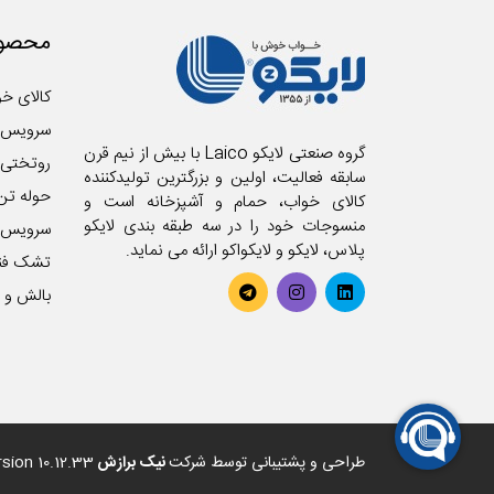
محصول
کالای خو
سرویس 
گروه صنعتی لایکو Laico با بیش از نیم قرن
روتختی
سابقه فعالیت، اولین و بزرگترین تولیدکننده
حوله تن
کالای خواب، حمام و آشپزخانه است و
منسوجات خود را در سه طبقه بندی لایکو
سرویس آ
پلاس، لایکو و لایکواکو ارائه می نماید.
تشک فن
بالش و ر
طراحی و پشتیبانی توسط شرکت
نیک برازش
sion 10.12.33