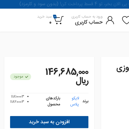
لان بخر، تو 4 قسط پرداخت کن
(بدون سود و کارمزد)
ورود به حساب کاربری
سبد خرید
0
حساب کاربری
0
وزی
146,685,000
موجود
ريال
11810003
لایکو
بارکدهای
برند
11820003
پلاس
محصول
افزودن به سبد خرید