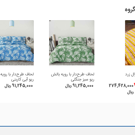
روه
ظر و امتیاز خود ما را در بهبود محصولات یاری رسانید .
ل زرد
لحاف طرح‌دار با رویه بالش
لحاف طرح‌‌دار با رویه
ریو سبز جنگلی
ریو آبی کاربنی
274,428,000
91,245,000 ريال
91,245,000 ريال
ريال