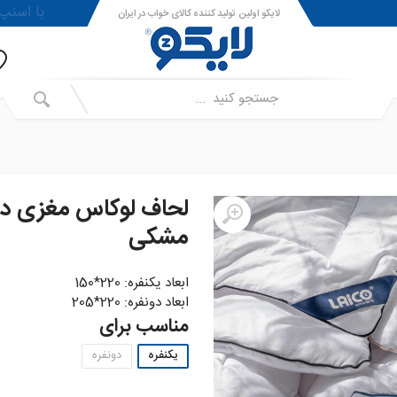
!با اسنپ پی ا
لایکو اولین تولید کننده کالای خواب در ایران
لحاف لوکاس مغزی د
مشکی
ابعاد یکنفره: 220*150
ابعاد دونفره: 220*205
مناسب برای
یکنفره
دونفره