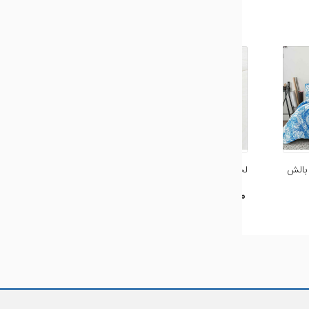
 بالش
لحاف دوقلو چهار فصل پترن
لحاف لوکاس مغزی دوزی
طوسی
115,500,000 ريال
146,685,000 ريال