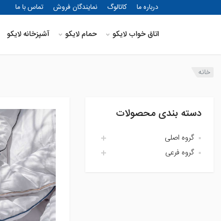
درباره ما
کاتالوگ
نمایندگان فروش
تماس با ما
اتاق خواب لایکو
حمام لایکو
آشپزخانه لایکو
خانه
دسته بندی محصولات
گروه اصلی
گروه فرعی
اتاق خواب لایکو
آشپزخانه لایکو
اکسسوری حمام
حمام لایکو
بالش و رویه بالش
پارچه
پتو