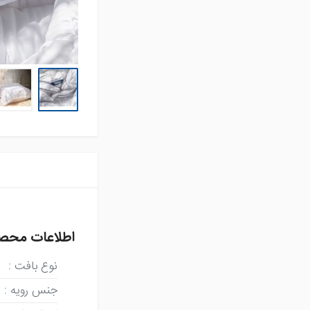
تشک فنری و محافظ
تشک
تشک میهمان و سفری
حوله استخری
حوله تن پوش بزرگسال
حوله تن پوش کودک
حوله حمامی
حوله دستی
روتختی
سرویس آشپزخانه
سرویس کودک و نوزاد
سرویس لحاف
سرویس ملحفه
کوسن
اطلاعات محص
لایکوی سبز
نوع بافت
:
محصولات تکی
آشپزخانه
جنس رویه
: