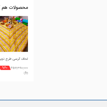
محصولات هم گ
ثبت نظر
شما می توانید با ثبت ن
افزودن نظر
لحاف کرسی طرح نچرا
457,380,000
%40
ريال