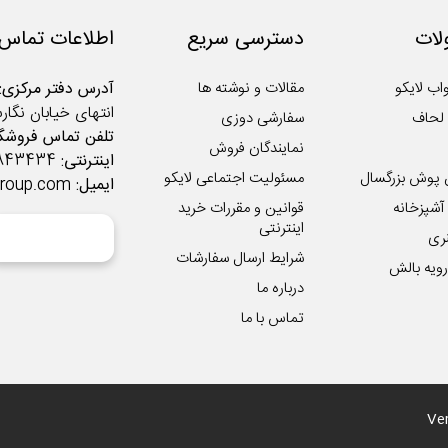
ات
دسترسی سریع
اطلاعات تماس
اب لایکو
مقالات و نوشته ها
آدرس دفتر مرکزی:
انتهای خیابان نگار
لحاف
سفارشی دوزی
تلفن تماس فروشگا
نمایندگان فروش
اینترنتی:
02122843434
 پوش بزرگسال
مسئولیت اجتماعی لایکو
ایمیل:
group.com
شپزخانه
قوانین و مقررات خرید
اینترنتی
ری
شرایط ارسال سفارشات
ویه بالش
درباره ما
تماس با ما
Ver