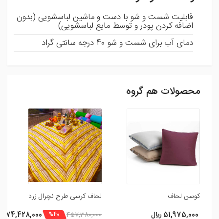
قابلیت شست و شو با دست و ماشین لباسشویی (بدون
اضافه کردن پودر و توسط مایع لباسشویی)
دمای آب برای شست و شو 40 درجه سانتی گراد
محصولات هم گروه
ثبت نظر
شما می توانید با ثبت نظر و امتیاز خود ما را در بهبود محصولات
یاری رسانید .
افزودن نظر
کوسن لحاف
لحاف کرسی طرح نچرال زرد
51,975,000 ريال
274,428,000
457,380,000
%40