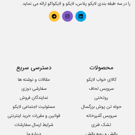
را در سه طبقه بندی لایکو پلاس، لایکو و لایکواکو ارائه می نماید.
حوله تن پوش کودک
حوله حمامی
حوله دستی
روتختی
سرویس آشپزخانه
سرویس کودک و نوزاد
سرویس لحاف
سرویس ملحفه
محصولات
دسترسی سریع
کوسن
لایکوی سبز
کالای خواب لایکو
مقالات و نوشته ها
محصولات تکی آشپزخانه
سرویس لحاف
سفارشی دوزی
روتختی
نمایندگان فروش
حوله تن پوش بزرگسال
مسئولیت اجتماعی لایکو
سرویس آشپزخانه
قوانین و مقررات خرید اینترنتی
تشک فنری
شرایط ارسال سفارشات
بالش و رویه بالش
درباره ما