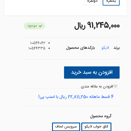
یکنفره
دونفره
91,245,000 ريال
موجود
10544042
برند
لایکو
بارکدهای محصول
10544335
افزودن به سبد خرید
افزودن به علاقه مندی
4 قسط ماهانه 22,811,250 ریال با اسنپ پی!
گروه محصول
اتاق خواب لایکو
سرویس لحاف