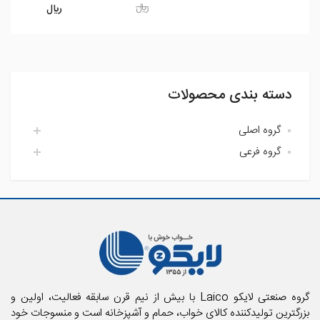
ريال
ريال
دسته بندی محصولات
گروه اصلی
گروه فرعی
اتاق خواب لایکو
آشپزخانه لایکو
اکسسوری حمام
حمام لایکو
بالش و رویه بالش
پارچه
پتو
تشک فنری و محافظ تشک
تشک میهمان و سفری
حوله استخری
گروه صنعتی لایکو Laico با بیش از نیم قرن سابقه فعالیت، اولین و
حوله تن پوش بزرگسال
بزرگترین تولیدکننده کالای خواب، حمام و آشپزخانه است و منسوجات خود