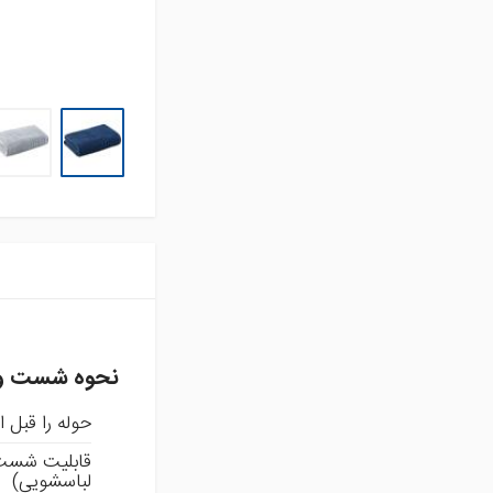
تشک فنری و محافظ
تشک
تشک میهمان و سفری
حوله استخری
حوله تن پوش بزرگسال
حوله تن پوش کودک
حوله حمامی
حوله دستی
روتختی
سرویس آشپزخانه
سرویس کودک و نوزاد
سرویس لحاف
سرویس ملحفه
کوسن
نحوه شست و
لایکوی سبز
حوله را قبل ا
محصولات تکی
آشپزخانه
قابلیت شست 
لباسشویی)