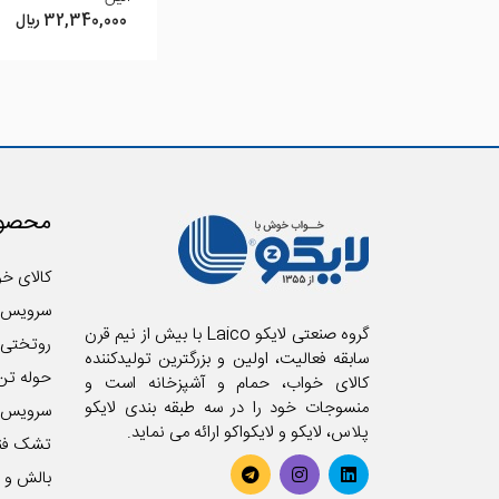
32,340,000 ريال
محصول
کالای خو
سرویس 
گروه صنعتی لایکو Laico با بیش از نیم قرن
روتختی
سابقه فعالیت، اولین و بزرگترین تولیدکننده
حوله تن
کالای خواب، حمام و آشپزخانه است و
منسوجات خود را در سه طبقه بندی لایکو
سرویس آ
پلاس، لایکو و لایکواکو ارائه می نماید.
تشک فن
بالش و ر