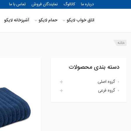
درباره ما
کاتالوگ
نمایندگان فروش
تماس با ما
اتاق خواب لایکو
حمام لایکو
آشپزخانه لایکو
خانه
دسته بندی محصولات
گروه اصلی
گروه فرعی
اتاق خواب لایکو
آشپزخانه لایکو
اکسسوری حمام
حمام لایکو
بالش و رویه بالش
پارچه
پتو