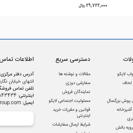
29,722,000 ريال
ات
دسترسی سریع
اطلاعات تماس
اب لایکو
مقالات و نوشته ها
آدرس دفتر مرکزی:
انتهای خیابان نگار
لحاف
سفارشی دوزی
تلفن تماس فروشگا
نمایندگان فروش
اینترنتی:
02122843434
 پوش بزرگسال
مسئولیت اجتماعی لایکو
ایمیل:
group.com
شپزخانه
قوانین و مقررات خرید
اینترنتی
ری
شرایط ارسال سفارشات
ویه بالش