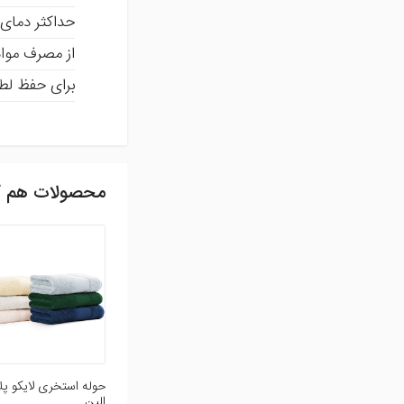
حداکثر دمای شستشو 30 
از مصرف مواد
برای حفظ لطا
محصولات هم گ
ثبت نظر
شما می توانید با ثبت ن
افزودن نظر
حوله استخری لایکو پ
الین