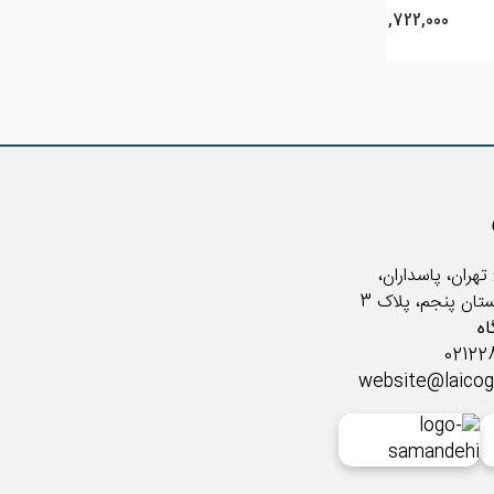
29,722,000 ريال
29,722,000 ريال
تهران، پاسداران،
ستان پنجم، پلاک 3
ه
website@laico