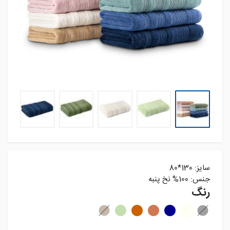
سایز: 130*80
جنس: 100% نخ پنبه
رنگ