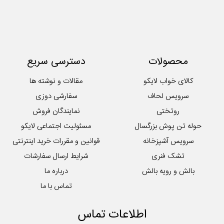
سرویس آشپزخانه
سرویس کودک و نوزاد
سرویس لحاف
سرویس ملحفه
محصولات
دسترسی سریع
کوسن
لایکوی سبز
کالای خواب لایکو
مقالات و نوشته ها
محصولات تکی آشپزخانه
سرویس لحاف
سفارشی دوزی
روتختی
نمایندگان فروش
حوله تن پوش بزرگسال
مسئولیت اجتماعی لایکو
سرویس آشپزخانه
قوانین و مقررات خرید اینترنتی
تشک فنری
شرایط ارسال سفارشات
بالش و رویه بالش
درباره ما
تماس با ما
اطلاعات تماس