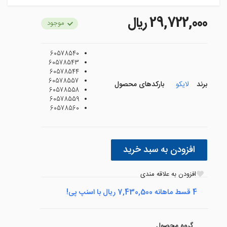
29,722,000 ريال
موجود
60578540
60578543
60578544
60578557
برند
لایکو
بارکدهای محصول
60578558
60578559
60578560
افزودن به سبد خرید
افزودن به علاقه مندی
4 قسط ماهانه 7,430,500 ریال با اسنپ پی!
گروه محصول