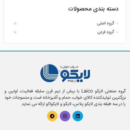
دسته بندی محصولات
گروه اصلی
گروه فرعی
اتاق خواب لایکو
آشپزخانه لایکو
اکسسوری حمام
حمام لایکو
بالش و رویه بالش
پارچه
پتو
تشک فنری و محافظ تشک
تشک میهمان و سفری
حوله استخری
گروه صنعتی لایکو Laico با بیش از نیم قرن سابقه فعالیت، اولین و
حوله تن پوش بزرگسال
بزرگترین تولیدکننده کالای خواب، حمام و آشپزخانه است و منسوجات خود
را در سه طبقه بندی لایکو پلاس، لایکو و لایکواکو ارائه می نماید.
حوله تن پوش کودک
حوله حمامی
حوله دستی
روتختی