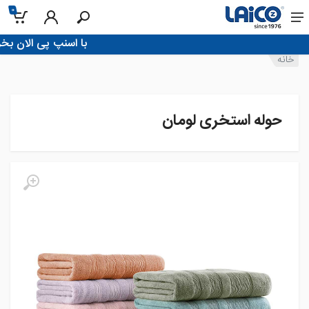
0
!با اسنپ پی الان بخر، تو 4 قسط پرداخ
خانه
حوله استخری لومان