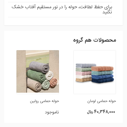
برای حفظ لطافت، حوله را در نور مستقیم آفتاب خشک
نکنید
محصولات هم گروه
ثبت نظر
شما می توانید با ثبت نظر و امتیاز خود ما را در بهبود محصولات
یاری رسانید .
افزودن نظر
حوله حمامی لومان
حوله حمامی رولین
حو
40,348,000 ريال
ناموجود
0