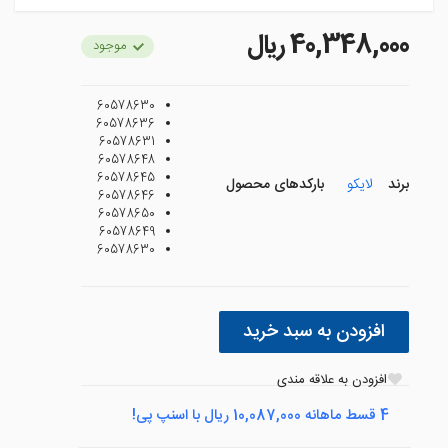
40,348,000 ريال
موجود
60578630
60578636
60578631
60578648
60578645
برند
لایکو
بارکدهای محصول
60578646
60578650
60578649
60578630
افزودن به سبد خرید
افزودن به علاقه مندی
4 قسط ماهانه 10,087,000 ریال با اسنپ پی!