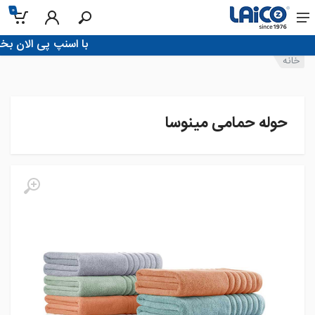
0
!با اسنپ پی الان بخر، تو 4 قسط پرداخ
خانه
حوله حمامی مینوسا