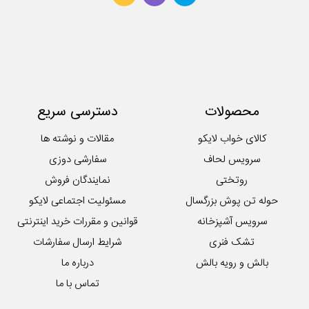
حوله دستی
روتختی
سرویس آشپزخانه
سرویس کودک و نوزاد
سرویس لحاف
سرویس ملحفه
محصولات
دسترسی سریع
کوسن
لایکوی سبز
کالای خواب لایکو
مقالات و نوشته ها
محصولات تکی آشپزخانه
سرویس لحاف
سفارشی دوزی
روتختی
نمایندگان فروش
حوله تن پوش بزرگسال
مسئولیت اجتماعی لایکو
سرویس آشپزخانه
قوانین و مقررات خرید اینترنتی
تشک فنری
شرایط ارسال سفارشات
بالش و رویه بالش
درباره ما
تماس با ما