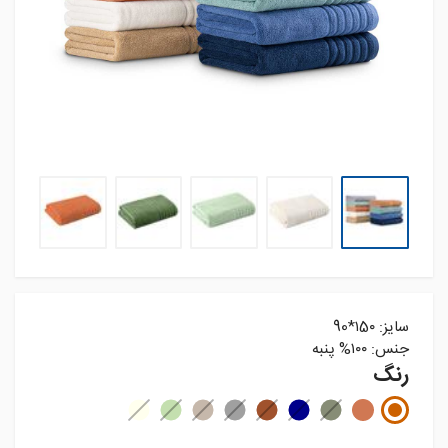
سایز: ۱5۰*90
جنس: ۱۰۰% پنبه
رنگ