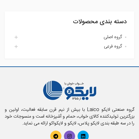
دسته بندی محصولات
گروه اصلی
گروه فرعی
اتاق خواب لایکو
آشپزخانه لایکو
اکسسوری حمام
حمام لایکو
بالش و رویه بالش
پارچه
پتو
تشک فنری و محافظ تشک
تشک میهمان و سفری
حوله استخری
گروه صنعتی لایکو Laico با بیش از نیم قرن سابقه فعالیت، اولین و
حوله تن پوش بزرگسال
بزرگترین تولیدکننده کالای خواب، حمام و آشپزخانه است و منسوجات خود
را در سه طبقه بندی لایکو پلاس، لایکو و لایکواکو ارائه می نماید.
حوله تن پوش کودک
حوله حمامی