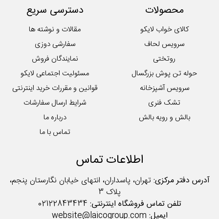
محصولات
دسترسی سریع
کوسن
لایکوی سبز
کالای خواب لایکو
مقالات و نوشته ها
محصولات تکی آشپزخانه
سرویس لحاف
سفارشی دوزی
روتختی
نمایندگان فروش
حوله تن پوش بزرگسال
مسئولیت اجتماعی لایکو
سرویس آشپزخانه
قوانین و مقررات خرید اینترنتی
تشک فنری
شرایط ارسال سفارشات
بالش و رویه بالش
درباره ما
تماس با ما
اطلاعات تماس
آدرس دفتر مرکزی:
تهران، پاسداران، انتهای خیابان نگارستان پنجم،
پلاک 3
تلفن تماس فروشگاه اینترنتی:
02122843434
ایمیل:
website@laicogroup.com