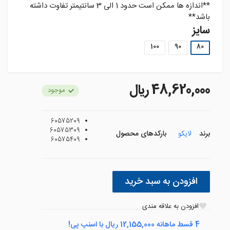
**اندازه ها ممکن است حدود 1 الی 3 سانتیمتر تفاوت داشته
باشد**
سایز
100
90
80
48,620,000 ريال
موجود
60575209
60575309
برند
لایکو
بارکدهای محصول
60575409
افزودن به سبد خرید
افزودن به علاقه مندی
4 قسط ماهانه 12,155,000 ریال با اسنپ پی!