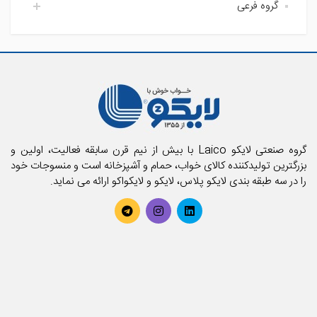
گروه فرعی
اتاق خواب لایکو
آشپزخانه لایکو
اکسسوری حمام
حمام لایکو
بالش و رویه بالش
پارچه
پتو
تشک فنری و محافظ تشک
تشک میهمان و سفری
حوله استخری
گروه صنعتی لایکو Laico با بیش از نیم قرن سابقه فعالیت، اولین و
حوله تن پوش بزرگسال
بزرگترین تولیدکننده کالای خواب، حمام و آشپزخانه است و منسوجات خود
را در سه طبقه بندی لایکو پلاس، لایکو و لایکواکو ارائه می نماید.
حوله تن پوش کودک
حوله حمامی
حوله دستی
روتختی
سرویس آشپزخانه
سرویس کودک و نوزاد
سرویس لحاف
سرویس ملحفه