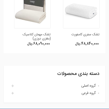
یاری رسانید .
افزودن نظر
تشک سفری کامفورت
تشک مهمان کلاسیک
تش
(مغزی دوزی)
48,840,000 ريال
68,090,000 ريال
0
دسته بندی محصولات
گروه اصلی
گروه فرعی
اتاق خواب لایکو
آشپزخانه لایکو
اکسسوری حمام
حمام لایکو