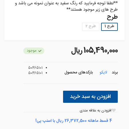
**لطفا توجه فرمایید که رنگ سفید به عنوان نمونه می باشد و
طرح های زیر موجود هستند**
طرح
طرح 1
طرح 2
105,490,000 ريال
موجود
50465101
برند
لایکو
بارکدهای محصول
50465101
افزودن به سبد خرید
افزودن به علاقه مندی
4 قسط ماهانه 26,372,500 ریال با اسنپ پی!