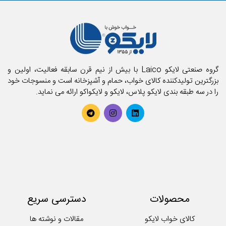
بالش و رویه بالش
پارچه
پتو
تشک فنری و محافظ تشک
تشک میهمان و سفری
حوله استخری
گروه صنعتی لایکو Laico با بیش از نیم قرن سابقه فعالیت، اولین و
حوله تن پوش بزرگسال
بزرگترین تولیدکننده کالای خواب، حمام و آشپزخانه است و منسوجات خود
را در سه طبقه بندی لایکو پلاس، لایکو و لایکواکو ارائه می نماید.
حوله تن پوش کودک
حوله حمامی
حوله دستی
روتختی
سرویس آشپزخانه
سرویس کودک و نوزاد
سرویس لحاف
سرویس ملحفه
محصولات
دسترسی سریع
کوسن
لایکوی سبز
کالای خواب لایکو
مقالات و نوشته ها
محصولات تکی آشپزخانه