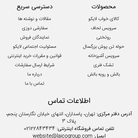
محصولات
دسترسی سریع
کوسن
لایکوی سبز
کالای خواب لایکو
مقالات و نوشته ها
محصولات تکی آشپزخانه
سرویس لحاف
سفارشی دوزی
روتختی
نمایندگان فروش
حوله تن پوش بزرگسال
مسئولیت اجتماعی لایکو
سرویس آشپزخانه
قوانین و مقررات خرید اینترنتی
تشک فنری
شرایط ارسال سفارشات
بالش و رویه بالش
درباره ما
تماس با ما
اطلاعات تماس
آدرس دفتر مرکزی:
تهران، پاسداران، انتهای خیابان نگارستان پنجم،
پلاک 3
تلفن تماس فروشگاه اینترنتی:
02122843434
ایمیل:
website@laicogroup.com