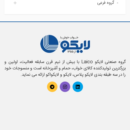
گروه فرعی
اتاق خواب لایکو
آشپزخانه لایکو
اکسسوری حمام
حمام لایکو
بالش و رویه بالش
پارچه
پتو
تشک فنری و محافظ تشک
تشک میهمان و سفری
حوله استخری
گروه صنعتی لایکو Laico با بیش از نیم قرن سابقه فعالیت، اولین و
حوله تن پوش بزرگسال
بزرگترین تولیدکننده کالای خواب، حمام و آشپزخانه است و منسوجات خود
را در سه طبقه بندی لایکو پلاس، لایکو و لایکواکو ارائه می نماید.
حوله تن پوش کودک
حوله حمامی
حوله دستی
روتختی
سرویس آشپزخانه
سرویس کودک و نوزاد
سرویس لحاف
سرویس ملحفه