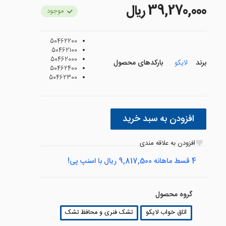
39,270,000 ريال
موجود
50462200
50462100
50462000
برند
لایکو
بارکدهای محصول
50462400
50462300
افزودن به سبد خرید
افزودن به علاقه مندی
4 قسط ماهانه 9,817,500 ریال با اسنپ پی!
گروه محصول
اتاق خواب لایکو
تشک فنری و محافظ تشک