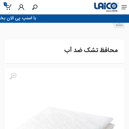
0
!با اسنپ پی الان بخر، تو 4 قسط پرداخ
خانه
محافظ تشک ضد آب