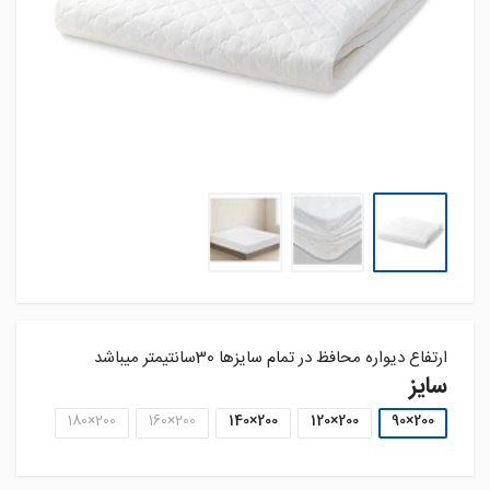
ارتفاع دیواره محافظ در تمام سایزها 30سانتیمتر میباشد
سایز
200×180
200×160
200×140
200×120
200×90