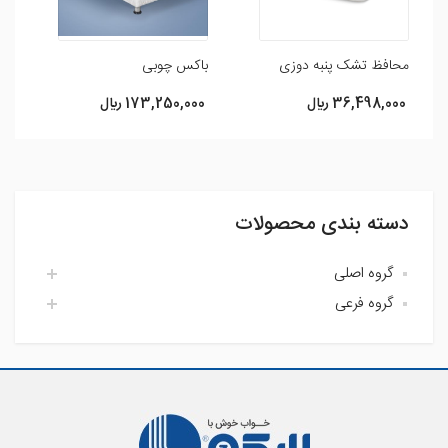
محافظ تشک پنبه دوزی
باکس چوبی
م
36,498,000 ريال
173,250,000 ريال
0
دسته بندی محصولات
گروه اصلی
گروه فرعی
اتاق خواب لایکو
آشپزخانه لایکو
اکسسوری حمام
حمام لایکو
بالش و رویه بالش
پارچه
پتو