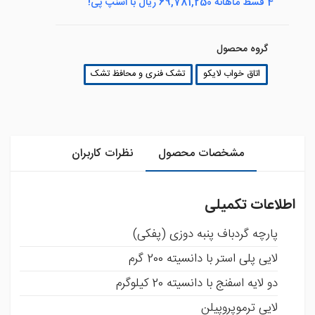
4 قسط ماهانه 69,781,250 ریال با اسنپ پی!
گروه محصول
اتاق خواب لایکو
تشک فنری و محافظ تشک
مشخصات محصول
نظرات کاربران
اطلاعات تکمیلی
پارچه گردباف پنبه دوزی (پفکی)
لایی پلی استر با دانسیته 200 گرم
دو لایه اسفنج با دانسیته 20 کیلوگرم
لایی ترموپروپیلن