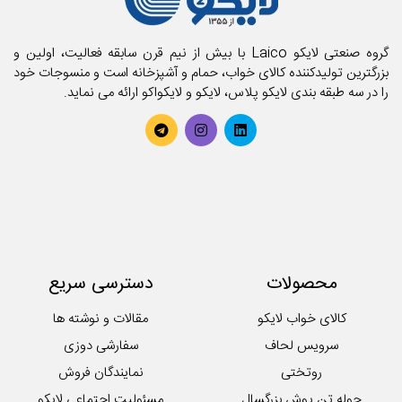
تشک فنری و محافظ تشک
تشک میهمان و سفری
حوله استخری
گروه صنعتی لایکو Laico با بیش از نیم قرن سابقه فعالیت، اولین و
حوله تن پوش بزرگسال
بزرگترین تولیدکننده کالای خواب، حمام و آشپزخانه است و منسوجات خود
را در سه طبقه بندی لایکو پلاس، لایکو و لایکواکو ارائه می نماید.
حوله تن پوش کودک
حوله حمامی
حوله دستی
روتختی
سرویس آشپزخانه
سرویس کودک و نوزاد
سرویس لحاف
سرویس ملحفه
محصولات
دسترسی سریع
کوسن
لایکوی سبز
کالای خواب لایکو
مقالات و نوشته ها
محصولات تکی آشپزخانه
سرویس لحاف
سفارشی دوزی
روتختی
نمایندگان فروش
حوله تن پوش بزرگسال
مسئولیت اجتماعی لایکو