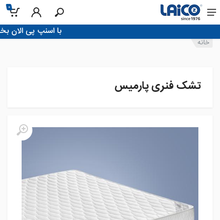
0
!با اسنپ پی الان بخر، تو 4 قسط پرداخ
خانه
تشک فنری پارمیس