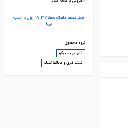
افزودن به علاقه مندی
چهار قسط ماهانه 97,212,500 ريال با اسنپ
پی!
گروه محصول
اتاق خواب لایکو
تشک فنری و محافظ تشک