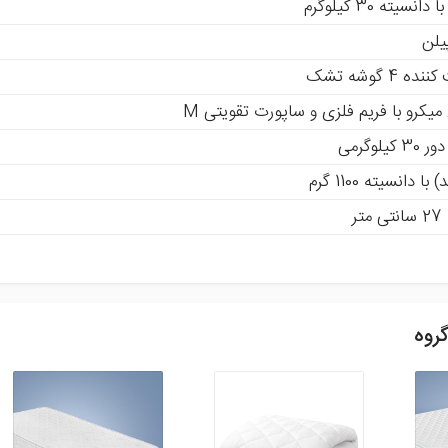
یلن
4 گوشه تشک
یکرو با فریم فلزی و ساپورت تقویتی M
یلوگرمی
 دانسیته 1100 گرم
ر
روه
ظر و امتیاز خود ما را در بهبود محصولات یاری رسانید .