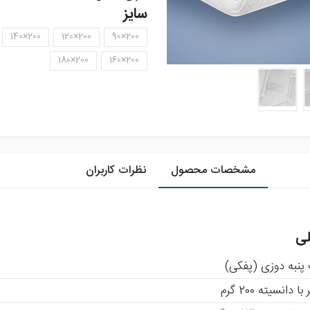
سایز
200×140
200×120
200×90
200×180
200×160
مشخصات محصول
نظرات کاربران
لی
 پنبه دوزی (پفکی)
دانسیته 200 گرم