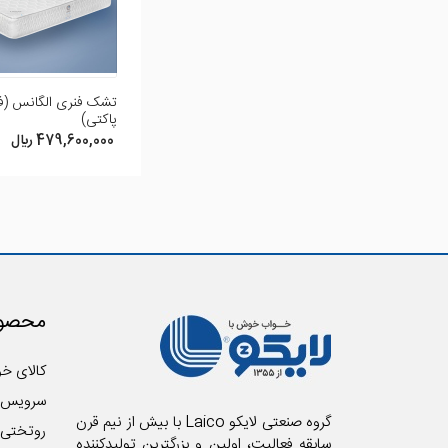
افزودن نظر
تشک فنری الگانس (فن
پاکتی)
479,600,000 ريال
محصول
کالای خو
سرویس 
گروه صنعتی لایکو Laico با بیش از نیم قرن
روتختی
سابقه فعالیت، اولین و بزرگترین تولیدکننده