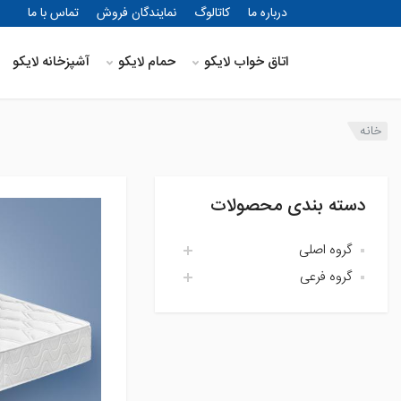
درباره ما
کاتالوگ
نمایندگان فروش
تماس با ما
اتاق خواب لایکو
حمام لایکو
آشپزخانه لایکو
خانه
دسته بندی محصولات
گروه اصلی
گروه فرعی
اتاق خواب لایکو
آشپزخانه لایکو
اکسسوری حمام
حمام لایکو
بالش و رویه بالش
پارچه
پتو