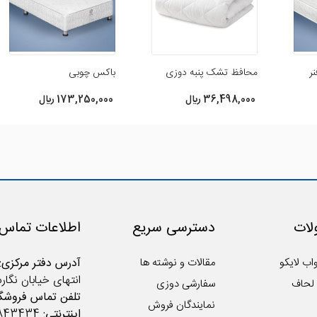
ر
محافظ تشک پنبه دوزی
باکس چوبی
36,498,000 ريال
173,250,000 ريال
ات
دسترسی سریع
اطلاعات تماس
اب لایکو
مقالات و نوشته ها
آدرس دفتر مرکزی:
انتهای خیابان نگار
لحاف
سفارشی دوزی
تلفن تماس فروشگا
نمایندگان فروش
اینترنتی:
02122843434