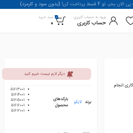
لان بخر، تو 4 قسط پرداخت کن
(بدون سود و کارمزد)
ورود به حساب کاربری
سبد خرید
0
حساب کاربری
0
دیگر لازم نیست خبرم کنید
ری بین 15 تا 20 روز کاری انجام
51613001
51614001
بارکدهای
51615001
برند
لایکو
محصول
51616001
51612001