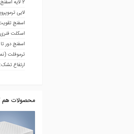
2 لایه اسفنج با دانسیته 30 کیلوگرم
لایی ترموپروپ
اسفنج تقویت کننده 
اسکلت فنری م
اسفنج دور تا دور 30 ک
ترموفلت (نمد) با
ارتفاع تشک: 27 سانتی مت
محصولات هم گ
ثبت نظر
شما می توانید با ثبت ن