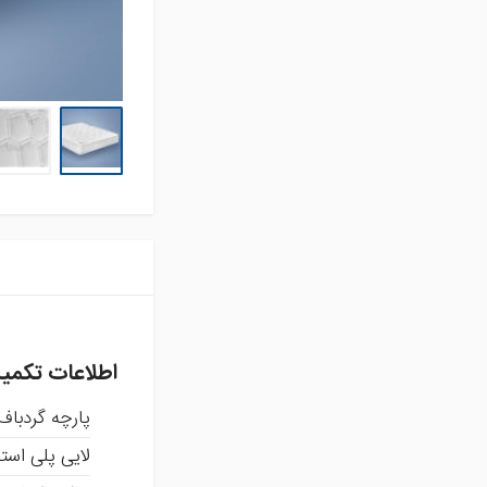
تشک فنری و محافظ
تشک
تشک میهمان و سفری
حوله استخری
حوله تن پوش بزرگسال
حوله تن پوش کودک
حوله حمامی
حوله دستی
روتختی
سرویس آشپزخانه
سرویس کودک و نوزاد
سرویس لحاف
سرویس ملحفه
کوسن
اطلاعات تکمی
لایکوی سبز
پارچه گردباف
محصولات تکی
آشپزخانه
لایی پلی استر با 