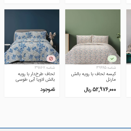
شناسه:
39995
شناسه:
39867
کیسه لحاف با رویه بالش
لحاف طرح‌دار با رویه
مارنل
بالش لاویا آبی طوسی
52,976,000 ريال
ناموجود