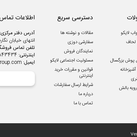
ات
دسترسی سریع
اطلاعات تماس
اب لایکو
مقالات و نوشته ها
آدرس دفتر مرکزی:
انتهای خیابان نگار
لحاف
سفارشی دوزی
تلفن تماس فروشگا
نمایندگان فروش
اینترنتی:
02122843434
 پوش بزرگسال
مسئولیت اجتماعی لایکو
ایمیل:
group.com
شپزخانه
قوانین و مقررات خرید
اینترنتی
ری
شرایط ارسال سفارشات
ویه بالش
درباره ما
تماس با ما
Ver