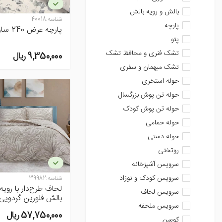
بالش و رویه بالش
شناسه:
40018
پارچه
پارچه عرض 240 سارون
پتو
تشک فنری و محافظ تشک
9,350,000 ريال
تشک میهمان و سفری
حوله استخری
حوله تن پوش بزرگسال
حوله تن پوش کودک
حوله حمامی
حوله دستی
روتختی
سرویس آشپزخانه
سرویس کودک و نوزاد
شناسه:
39982
لحاف طرح‌دار با رویه
سرویس لحاف
بالش فلورین گردویی
سرویس ملحفه
57,750,000 ريال
کوسن