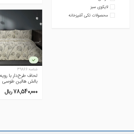
لایکوی سبز
محصولات تکی آشپزخانه
شناسه:
39866
لحاف طرح‌دار با رویه
بالش هالین طوسی
78,540,000 ريال