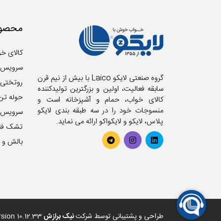
محصول
کالای خو
سرویس 
گروه صنعتی لایکو Laico با بیش از نیم قرن
روتختی
سابقه فعالیت، اولین و بزرگترین تولیدکننده
حوله تن
کالای خواب، حمام و آشپزخانه است و
منسوجات خود را در سه طبقه بندی لایکو
سرویس آ
پلاس، لایکو و لایکواکو ارائه می نماید.
تشک فن
بالش و ر
طراحی و پشتیبانی توسط شرکت
نیک برازش
sion 10.12.33