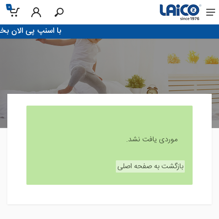
0
!با اسنپ پی الان بخر، تو 4 قسط پرد
موردی یافت نشد.
بازگشت به صفحه اصلی