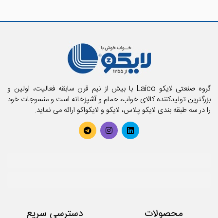
گروه صنعتی لایکو Laico با بیش از نیم قرن سابقه فعالیت، اولین و
بزرگترین تولیدکننده کالای خواب، حمام و آشپزخانه است و منسوجات خود
را در سه طبقه بندی لایکو پلاس، لایکو و لایکواکو ارائه می نماید.
محصولات
دسترسی سریع