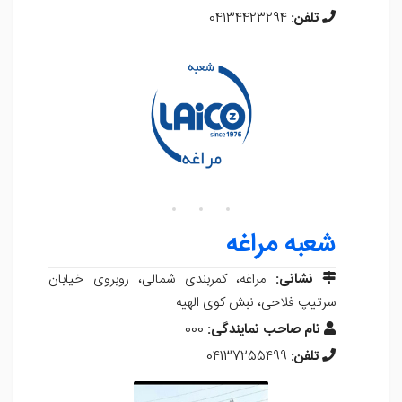
تلفن:
04134423294
شعبه مراغه
نشانی:
مراغه، کمربندی شمالی، روبروی خیابان
سرتیپ فلاحی، نبش کوی الهیه
نام صاحب نمایندگی:
000
تلفن:
04137255499