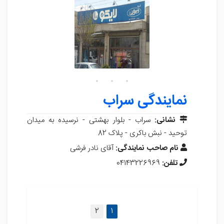
نمایندگی سراب
نشانی:
سراب - بلوار بهشتی - نرسیده به میدان
توحید - نبش باکری - پلاک 82
نام صاحب نمایندگی:
آقای نادر فرشی
تلفن:
04143226969
(current)
2
1