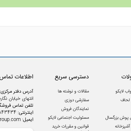
ات
دسترسی سریع
اطلاعات تماس
اب لایکو
مقالات و نوشته ها
آدرس دفتر مرکزی:
انتهای خیابان نگار
لحاف
سفارشی دوزی
تلفن تماس فروشگا
نمایندگان فروش
اینترنتی:
02122843434
 پوش بزرگسال
مسئولیت اجتماعی لایکو
ایمیل:
group.com
شپزخانه
قوانین و مقررات خرید