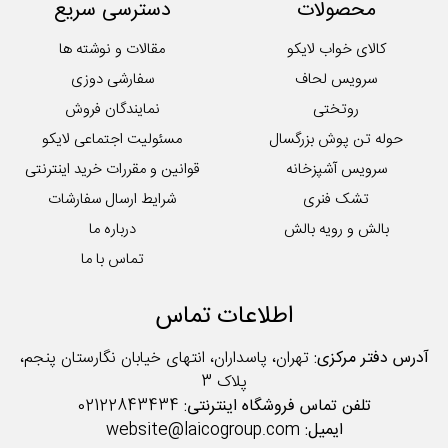
محصولات
دسترسی سریع
کالای خواب لایکو
مقالات و نوشته ها
سرویس لحاف
سفارشی دوزی
روتختی
نمایندگان فروش
حوله تن پوش بزرگسال
مسئولیت اجتماعی لایکو
سرویس آشپزخانه
قوانین و مقررات خرید اینترنتی
تشک فنری
شرایط ارسال سفارشات
بالش و رویه بالش
درباره ما
تماس با ما
اطلاعات تماس
آدرس دفتر مرکزی:
تهران، پاسداران، انتهای خیابان نگارستان پنجم،
پلاک 3
تلفن تماس فروشگاه اینترنتی:
02122843434
ایمیل:
website@laicogroup.com