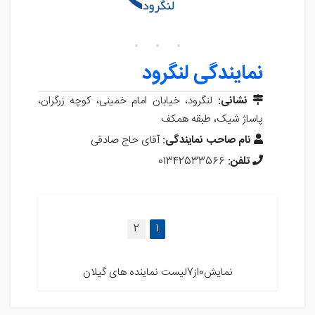
نمایندگی لنگرود
نشانی:
لنگرود، خیابان امام خمینی، کوچه زرگران،
پاساژ شیک، طبقه همکف
نام صاحب نمایندگی:
آقای حاج صادقی
تلفن:
01342533566
(current)
2
1
نمایش0از7لیست نماینده های گیلان